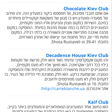
Chocolate Kiev Club
אם אתם חובבי מסיבות, אל תפספסו ביקור במועדון הזה. זהו שילוב
של מסעדה ומועדון ויש בו מגוון של משקאות וקוקטיילים מיוחדים
במינם. השירות במקום מצוין ומגיעים אליו המוני מקומיים,
המעוניינים לבלות בו כמה שעות מהנות במיוחד. המוסיקה במקום
מהנה ואיננה מחרישת אוזניים והאווירה בו בלתי רגילה. המקום
פתוח מדי יום, החל מחצות ועד יציאתו של אחרון האורחים.
כתובת: 39-41 Shota Rustaveli st.
Decadence House Kiev Club
זהו מקום אקסקלוסיבי ומיוחד מאד והוא חלק מרשת של מקומות
בילוי בכל רחבי אוקראינה. הוא מושך אליו לא מעט מקומיים,
המעוניינים ליהנות מהאווירה הססגונית היוקרתית שלו והמוסיקה
הטובה, שנשמעת ברקע. הוא חלק מסצינת חיי הלילה של העיר, בו
לוקחים חלק לא מעט מפורסמים וידוענים.
כתובת: 16 Shota Rustaveli st.
אתר אינטרנט:
http://carteblanche.ua/
Kaif Club
הוא נחשב אחד המועדונים הפופולאריים והמומלצים ביותר בקייב.
המוסיקה שמושמעת בו היא גולת הכותרת של המועדון ולמרות