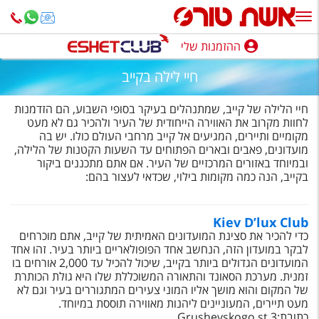
ההזמנות שלי
ההזמנות שלי
חיי לילה בקייב
נופש בארץ
חיי הלילה של קייב, שמתנהלים בעיקר בסופי השבוע, הם הזדמנות
חופשה לפי סגנון
לחוות מקרוב את האווירה הייחודית של העיר ולהכיר גם לא מעט
מקומיים ותיירים, המגיעים אל קייב מרחבי העולם כולו. יש בה
מועדונים, פאבים ובארים הפתוחים עד השעות הקטנות של הלילה,
מלונות באילת
ובמיוחד באזורים המרכזיים של העיר. אם אתם מתכננים ביקור
בקייב, הנה כמה מקומות בילוי, שכדאי לעצור בהם:
טיולים מאורגנים
סגנונות טיול
Kiev D’lux Club
כדי להכיר את סצינת המועדונים האמיתית של קייב, אתם מוכרחים
חבילות נופש
לבקר במועדון הזה, הנחשב אחד הפופולאריים ביותר בעיר. זהו אחד
המועדונים הגדולים ביותר בקייב, שיכול להכיל עד 2,000 אורחים בו
הרגע האחרון
זמנית. מערכת הסאונד והתאורה המשוכללת שלו היא גולת הכותרת
של המקום והוא מושך אליו המוני צעירים המתגוררים בעיר וגם לא
חבילות בריאות וספא
מעט תיירים, המעוניינים ליהנות מאווירה תוססת במיוחד.
כתובת:3 Grushevskogo st