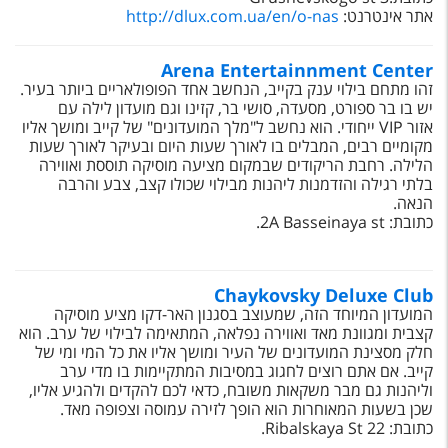
טיסות לחו"ל
אתר אינטרנט:
http://dlux.com.ua/en/o-nas
מלונות בחו"ל
Arena Entertainnment Center
Русский
זהו מתחם בילוי ענק בקייב, הנחשב אחד הפופולאריים ביותר בעיר.
יש בו בר ספורט, מסעדה, סושי בר, קזינו וגם מועדון לילה עם
אזור
VIP
ייחודי. הוא נחשב ל"מלך המועדונים" של קייב ומושך אליו
קרוז
מקומיים רבים, המבלים בו לאורך שעות היום ובעיקר לאורך שעות
הלילה. רחבת הריקודים שבמקום מציעה מוסיקה תוססת ואווירה
מגזין אשת
בלתי רגילה והזדמנות ליהנות מבילוי שכולו קצב, צבע והרבה
הנאה.
כתובת: 2A Basseinaya st.
שירות לקוחות
טופס צור קשר
Chaykovsky Deluxe Club
תקנון
המועדון המיוחד הזה, שמעוצב בסגנון האר-דקו מציע מוסיקה
קצבית ומגוונת מאד ואווירה נפלאה, המתאימה לבילוי של ערב. הוא
נגישות
חלק מסצינת המועדונים של העיר ומושך אליו את כל המי ומי של
קייב. אם אתם רוצים לחגוג במסיבות המתקיימות בו מדי ערב
וליהנות גם מבר משקאות משובח, כדאי לכם להקדים ולהגיע אליו,
עקבו אחרינו
שכן בשעות המאוחרות הוא הופך לזירה עמוסה וצפופה מאד.
כתובת: 22 Ribalskaya St.