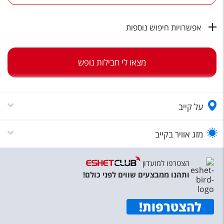
טיסות לחו"ל
מלונות בחו"ל
אפשרויות חיפוש נוספות
Русский
מצאו לי חבילות נופש
קרוז
מגזין אשת
על קייב
שירות לקוחות
טופס צור קשר
מזג אוויר בקייב
תקנון
הצטרפו למועדון
נגישות
ותהנו ממבצעים שווים לפני כולם!
עקבו אחרינו
להצטרפות
!