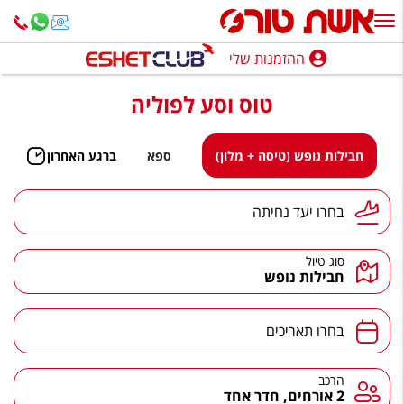
ההזמנות שלי
ההזמנות שלי
טוס וסע לפוליה
נופש בארץ
חופשה לפי סגנון
חבילות נופש (טיסה + מלון)
ספא
ברגע האחרון
מלונות באילת
יעד נחיתה
בחרו יעד נחיתה
טיולים מאורגנים
סוג טיול
סגנונות טיול
חבילות נופש
חבילות נופש
תאריכים
בחרו תאריכים
הרגע האחרון
חבילות בריאות וספא
הרכב
הרכב
2 אורחים, חדר אחד