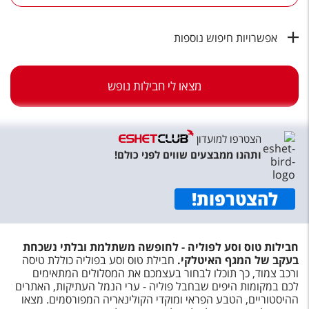
טיסות לחו"ל
מלונות בחו"ל
אפשרויות חיפוש נוספות
Русский
מצאו לי חבילות נופש
קרוז
מגזין אשת
הצטרפו למועדון
שירות לקוחות
ותהנו ממבצעים שווים לפני כולם!
טופס צור קשר
להצטרפות
!
תקנון
נגישות
חבילות טוס וסע לפוליה - לחופשה משתלמת ובלתי נשכחת
בעקב של המגף האיטלקי.
חבילת טוס וסע בפוליה כוללת טיסה
עקבו אחרינו
ורכב צמוד, כך תוכלו לבחור בעצמכם את המסלולים המתאימים
לכם במקומות היפים שבחבל פוליה - ערי הנמל העתיקות, האתרים
ההיסטוריים, הטבע הפראי ומוקדי הקולינאריה המפורסמים. מצאו