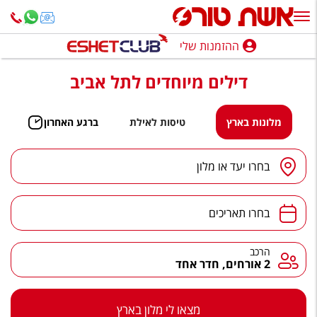
ההזמנות שלי
ההזמנות שלי
דילים מיוחדים לתל אביב
נופש בארץ
חופשה לפי סגנון
מלונות בארץ
טיסות לאילת
ברגע האחרון
מלונות באילת
יעד
/
מלון
בחרו יעד או מלון
טיולים מאורגנים
תאריכים
סגנונות טיול
בחרו תאריכים
חבילות נופש
הרכב
הרכב
2 אורחים, חדר אחד
הרגע האחרון
חבילות בריאות וספא
מצאו לי מלון בארץ