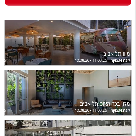
טיסות לחו"ל
מלונות בחו"ל
Русский
קרוז
מגזין אשת
מיוז תל אביב
לינה וא.בוקר
10.08.26 - 11.08.26
805
שירות לקוחות
טופס צור קשר
תקנון
מלון בכר האוס תל אביב
נגישות
לינה וא.בוקר
10.08.26 - 11.08.26
,105
עקבו אחרינו