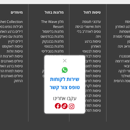
טיסות לחול
מלונות בחול
מיוחדים
פסח
עדכוני תעופה
מלון The Wave
het Collection
גע האחרון
ויזות ואישורי כניסה
Resort
חבילות נופש בפ
משפחות
טסים לארה"ב בלי
מלונות בלימסול
דילים ברגע האחרו
שומרי מסורת
ויזה
מלונות בבודפשט
מלונות עם פארק 
ן
טיסות ברגע
מלונות בבנגקוק
דילים לקיץ
ראג וינה
האחרון
מלונות בבטומי
טיסות לאוקוסט
טיסות לבטומי
מלונות בטביליסי
טיסות זולות
ונטנגרו
טיסות לבודפשט
מלונות בברלין
טיסות לארצות ה
ומא דרומה
טיסות לדובאי
מלונות בדובאי
טיולים מאורגנים 
ובאי
טיסות למונטנגרו
מלונות בלונדון
טיסות ברגע האחר
רי לנקה
טיסות לאתונה
מלונות בניו יורק
טיסות למזרח הרח
תאילנד
טיסות לפודגוריצה
מלונות בפאפוס
טיולים מאורגנים 
שירות לקוחות
שפה הרוסית
טיסות לורשה
הרחוק
טיסות לקרקוב
טופס צור קשר
טיסות ללרנקה
טיסות לברצלונה
עקבו אחרינו
טיסות לפראג
טיסות למדריד
טיסות לסלוניקי