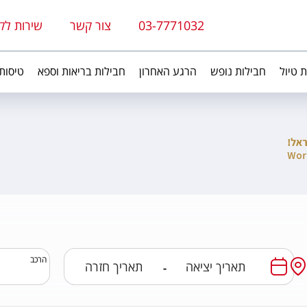
03-7771032
צור קשר
שירות לק
ת טיול
חבילות נופש
הרגע האחרון
חבילות בריאות וספא
טיסות
הרכב
-