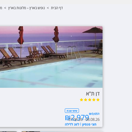
דף הבית
>
נופש בארץ – מלונות בארץ
>
מל
דן ת"א
שישי-שבת
₪
3,651
₪
2,979
07.08.26 - 08.08.26
חצי פנסיון
לזוג ללילה