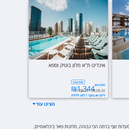
אינדיגו ת"א מלון בוטיק וספא
שישי-שבת
₪
1,590
₪
1,344
07.08.26 - 08.08.26
לינה וא.בוקר
לזוג ללילה
הציגו
עוד
עדות שף ברמה הכי גבוהה, מלונות פאר בינלאומיים,