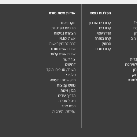
הפלגות נופש
אודות אשת טורס
Es
קרוז בים התיכון
תקנון אתר
סח
קרוז בים
מדיניות הפרטיות
ן
האדריאטי
הצהרת נגישות
מים
קרוז במזרח
אשת FLEX
הרחוק
למה להזמין באשת
קרוז בחגים
אודות אשת טורס
אודות אשת קלאב
ברית
צור קשר
לאירופה
דרושים
ון
משרד, סניפים ומוקד
וק
טלפוני
למזרח
חוק שרותי תעופה
נופש קבוצות
מגזין אשת
מדריך יעדים
ביטול עסקה
מפת אתר
שאלות ותשובות