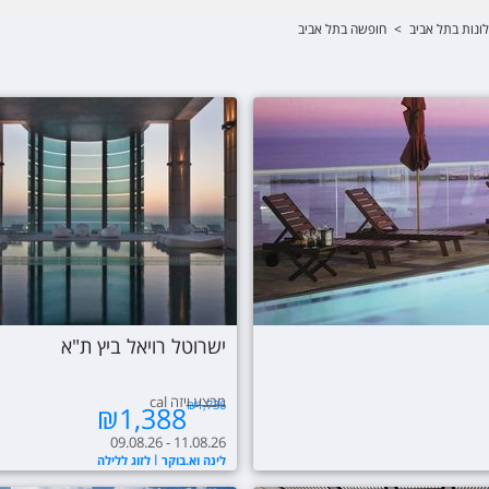
ונות בתל אביב
>
חופשה בתל אביב
ישרוטל רויאל ביץ ת"א
מבצע ויזה cal
₪
1,736
₪
1,388
09.08.26 - 11.08.26
לינה וא.בוקר
לזוג ללילה