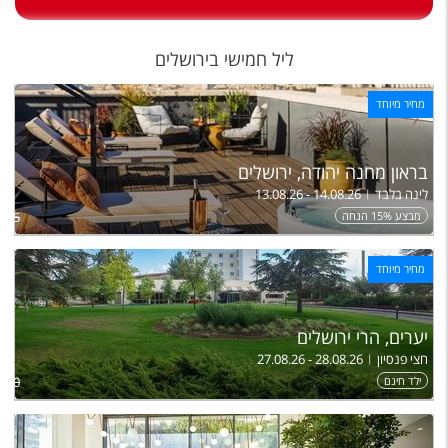
טיסות לחו"ל
מלונות בחו"ל
ליל חמישי בירושלים
Русский
מחיר מיוחד
קרוז
מגזין אשת
בראון מחנה יהודה, ירושלים
לינה בלבד
13.08.26 - 14.08.26
מבצע 15% הנחה
,805
שירות לקוחות
טופס צור קשר
מחיר מיוחד
תקנון
יערים, הרי ירושלים
נגישות
חצי פנסיון
27.08.26 - 28.08.26
ילד חינם
,040
עקבו אחרינו