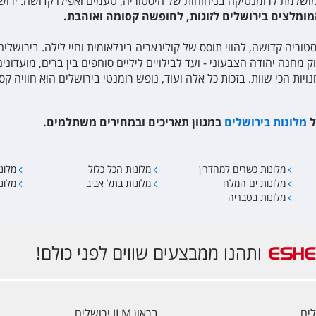
ה מושלמת לרומנטיקה בניחוחות של היסטוריה, טעמים ואפילו קדושה. יר
מומלצים בירושלים לזוגות, לחופשה קסומה ואוהבת.
סטוריה קדושה, להווי תוסס של קולינאריה בינלאומית וחיי לילה. בירושל
מחנה יהודה הצבעוני - ועד לבילויים ליליים סוחפים בין ברים, מועדוני
ויות הכי שוות. בזכות כל אלה ועוד, נופש רומנטי בירושלים הוא חוויה ק
ל
מלונות בירושלים
במגוון תאריכים ובמחירים משתלמים.
מלונות כשרים למהדרין
מלונות הכל כלול
מלונו
מלונות ים המלח
מלונות בתל אביב
מלונ
מלונות בטבריה
ותהנו ממבצעים שווים לפני כולם!
בראון JLM ירושלים