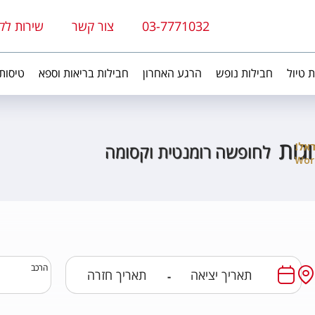
03-7771032
צור קשר
שירות לק
ת טיול
חבילות נופש
הרגע האחרון
חבילות בריאות וספא
טיסות
גות
לחופשה רומנטית וקסומה
הרכב
-