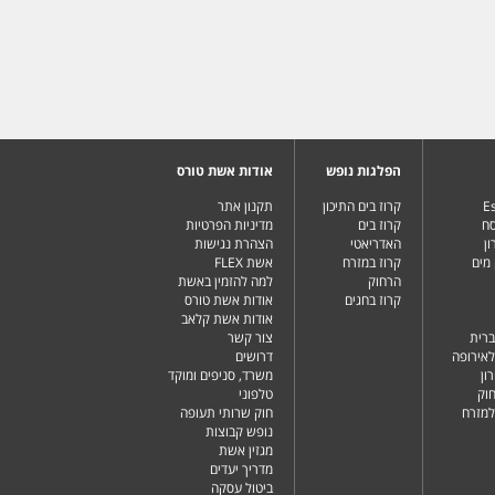
הפלגות נופש
אודות אשת טורס
Es
קרוז בים התיכון
תקנון אתר
סח
קרוז בים
מדיניות הפרטיות
ן
האדריאטי
הצהרת נגישות
מים
קרוז במזרח
אשת FLEX
הרחוק
למה להזמין באשת
קרוז בחגים
אודות אשת טורס
אודות אשת קלאב
ברית
צור קשר
לאירופה
דרושים
ון
משרד, סניפים ומוקד
וק
טלפוני
למזרח
חוק שרותי תעופה
נופש קבוצות
מגזין אשת
מדריך יעדים
ביטול עסקה