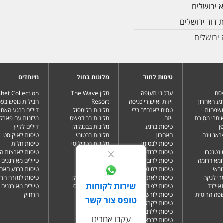
א ירושלים
 דוד ירושלים
 ירושלים
טיסות לחול
מלונות בחול
מיוחדים
פסח
עדכוני תעופה
מלון The Wave
het Collection
גע האחרון
ויזות ואישורי כניסה
Resort
חבילות נופש בפ
משפחות
טסים לארה"ב בלי
מלונות בלימסול
דילים ברגע האחרו
שומרי מסורת
ויזה
מלונות בבודפשט
מלונות עם פארק 
ן
טיסות ברגע
מלונות בבנגקוק
דילים לקיץ
ראג וינה
האחרון
מלונות בבטומי
טיסות לאוקוסט
טיסות לבטומי
מלונות בטביליסי
טיסות זולות
ונטנגרו
טיסות לבודפשט
מלונות בברלין
טיסות לארצות ה
ומא דרומה
טיסות לדובאי
מלונות בדובאי
טיולים מאורגנים 
ובאי
טיסות למונטנגרו
מלונות בלונדון
טיסות ברגע האחר
רי לנקה
טיסות לאתונה
מלונות בניו יורק
טיסות למזרח הרח
שירות לקוחות
תאילנד
טיסות לפודגוריצה
מלונות בפאפוס
טיולים מאורגנים 
שפה הרוסית
טיסות לורשה
הרחוק
טופס צור קשר
טיסות לקרקוב
טיסות ללרנקה
עקבו אחרינו
טיסות לברצלונה