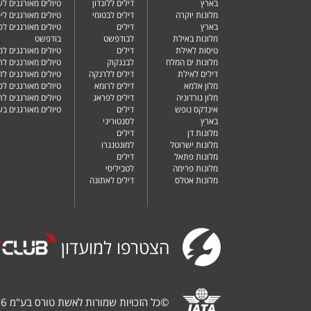
בארץ
דילים ללונדון
טיולים מאורגנים ל
מלונות יוקרה
דילים לבטומי
טיולים מאורגנים ליפ
בארץ
דילים
טיולים מאורגנים לפ
מלונות באילת
לבודפשט
בודפשט
טיסות לאילת
דילים
טיולים מאורגנים למ
מלונות ים המלח
לבנגקוק
טיולים מאורגנים לר
דילים לאילת
דילים ללרנקה
טיולים מאורגנים לד
מלון אלמא
דילים לרומא
טיולים מאורגנים לס
מלון גורדוניה
דילים לפראג
טיולים מאורגנים ל
אינדקס נופש
דילים
טיולים מאורגנים ב
בארץ
לסנטוריני
מלונות דן
דילים
מלונות ישרוטל
למונטנגרו
מלונות פתאל
דילים
מלונות פרימה
לטביליסי
מלונות אטלס
דילים לאתונה
הצטרפו למועדון
©
כל הזכויות שמורות לאשת טורס בע"מ 1987-2026