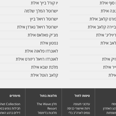
 סוף אילת
יו קורל ביץ' אילת
ונה אילת
ישרוטל המלך שלמה
ורט קלאב אילת
ישרוטל רויאל ביץ
ביירה קלאב אילת
ישרוטל רויאל גארדן אילת
יויליג' אילת
מג'יק פאלאס אילת
לאב אילת
נפטון אילת
לאונרדו פלאזה אילת
יק אילת
לאונרדו רויאל ריזורט אילת
יר אילת
מלכת שבא אילת
אילת
קלאב הוטל אילת
טיסות לחול
מלונות בחול
מיוחדים
פסח
עדכוני תעופה
מלון The Wave
het Collection
גע האחרון
ויזות ואישורי כניסה
Resort
חבילות נופש בפ
משפחות
טסים לארה"ב בלי
מלונות בלימסול
דילים ברגע האחרו