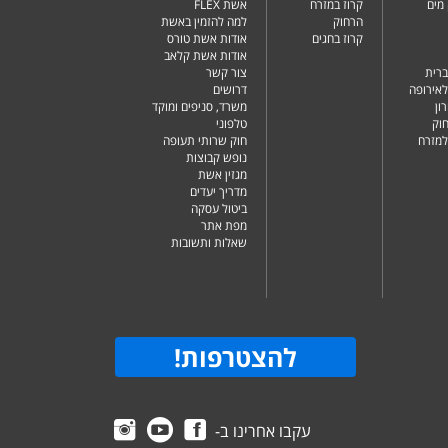
מים
קרוז במזרח
אשת FLEX
הרחוק
למה להזמין באשת
קרוז בחגים
אודות אשת טורס
אודות אשת קלאב
ברית
צור קשר
לאירופה
דרושים
ון
משרד, סניפים ומוקד
וק
טלפוני
למזרח
חוק שרותי תעופה
נופש קבוצות
מגזין אשת
מדריך יעדים
ביטול עסקה
מפת אתר
שאלות ותשובות
להצטרפות
!
עקבו אחרינו ב-