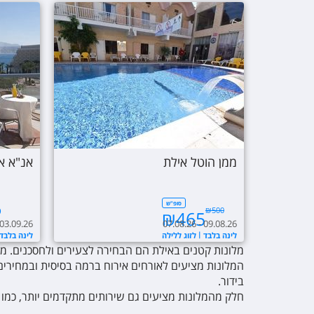
ממן הוטל אילת
אנ"א א
6
סופ"ש
₪
500
₪
465
 03.09.26
07.08.26 - 09.08.26
לינה בלבד
לזוג ללילה
לינה בלבד
מלונות קטנים באילת הם הבחירה לצעירים ולחסכנים. מי ש
בידור.
חלק מהמלונות מציעים גם שירותים מתקדמים יותר, כמו ס