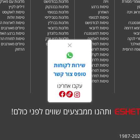
שומרי מסורת
ויזה
מלונות בבודפשט
מלונות עם פארק 
ן
טיסות ברגע
מלונות בבנגקוק
דילים לקיץ
ראג וינה
האחרון
מלונות בבטומי
טיסות לאוקוסט
טיסות לבטומי
מלונות בטביליסי
טיסות זולות
ונטנגרו
טיסות לבודפשט
מלונות בברלין
טיסות לארצות ה
ומא דרומה
טיסות לדובאי
מלונות בדובאי
טיולים מאורגנים 
ובאי
טיסות למונטנגרו
מלונות בלונדון
טיסות ברגע האחר
רי לנקה
טיסות לאתונה
מלונות בניו יורק
טיסות למזרח הרח
תאילנד
טיסות לפודגוריצה
מלונות בפאפוס
טיולים מאורגנים 
שפה הרוסית
טיסות לורשה
הרחוק
טיסות לקרקוב
טיסות ללרנקה
שירות לקוחות
טיסות לברצלונה
טיסות לפראג
טופס צור קשר
טיסות למדריד
טיסות לסלוניקי
עקבו אחרינו
ותהנו ממבצעים שווים לפני כולם!