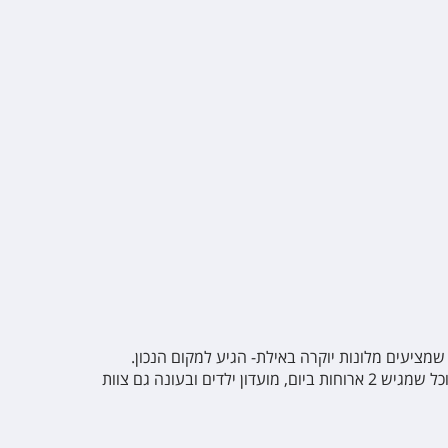
שמציעים מלונות יוקרה באילת- הגיע למקום הנכון.
המלונות מציעים לאורחים אירוח ברמה בסיסית ובמחירים נמוכים. מרבית המלונות הקטנים באילת מפעילים בריכת שחייה, חדר אוכל שמגיש 2 ארוחות ביום, מועדון ילדים ובעונה גם צוות