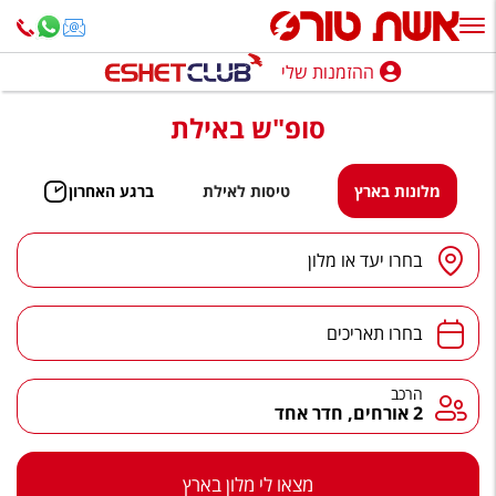
ההזמנות שלי
ההזמנות שלי
סופ"ש באילת
נופש בארץ
חופשה לפי סגנון
מלונות בארץ
טיסות לאילת
ברגע האחרון
מלונות באילת
יעד
/
מלון
בחרו יעד או מלון
טיולים מאורגנים
תאריכים
סגנונות טיול
בחרו תאריכים
חבילות נופש
הרכב
הרכב
2 אורחים, חדר אחד
הרגע האחרון
חבילות בריאות וספא
מצאו לי מלון בארץ