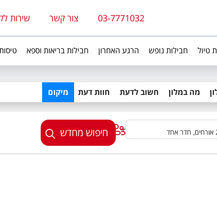
03-7771032
צור קשר
שירות לק
ת טיול
חבילות נופש
הרגע האחרון
חבילות בריאות וספא
טיסות
ן
מה במלון
חשוב לדעת
חוות דעת
מיקום
חיפוש מחדש