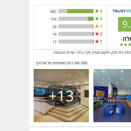
5
683
4
154
9.
3
33
2
19
לה
1
17
י בית מלון. מיקום מצויין. חוף נהדר. שירות פנטסטי.
906
חוות דעת מאומתות של אורחים
13+