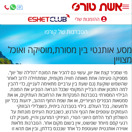
ההזמנות שלי
ההזמנות שלי
הטברנות של קורפו
נופש בארץ
מסע אותנטי בין מסורת,מוסיקה ואוכל
חופשה לפי סגנון
מצויין
מלונות באילת
מי שמכיר קצת את יוון, עשוי גם להכיר את המונח "הלילה של יוון".
טיולים מאורגנים
מספיקה טעימה אחת מאותה חוויה מקומית, שמתחילה לרוב לאחר
שהשמש שוקעת (גם שעת בין ערביים מתאימה לעניין), כדי להבין
סגנונות טיול
למה התכוון אותו הבליין המקומי שככל הנראה הטביע את המונח.
הבילוי המסורתי בטברנות המנקדות את הרחובות העתיקים, או את
חבילות נופש
סמטאות הכפרים הציוריים, או את שפת החוף הזהוב, ידועות בכל יוון
ולמעשה, בכל העולם. בילוי בטברנה ביתית, כשצלילי הבוזוקי
הרגע האחרון
העמוקים עוטפים את הגוף והרגש, כשגבינות העיזים מונחות על
השולחן לצד הלחם היווני הטרי, הציזיקי המרענן והיין, מעניק לנו
חבילות בריאות וספא
רגעי קסם מיוחד שפשוט, אין בשום מקום אחר. הטברנות מלאות
אווירה אותנטית שעוטפת כל אחד שנכנס בדלתן, ובין אם תהא זו