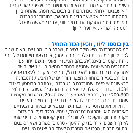
כשעל במות העץ מנגנות להקות מקומיות. מה שיפתיע אולי רבים,
הוא שבניגוד לתהליכים תרבותיים רבים באירופה, שהחלו ביוון
והתפתחו ממנה אל שאר מדינות היבשת, מסורות "הטברנה"
והפנמתן בתוך המרקם החברתי היווני, עברו למעשה מסלול
הטמעה הפוך - מאירופה, ליוון!
בין בוסטון ליוון, מכאן הכול התחיל
המילה "טברנה" היא מילה לטינית, שכבר בימי הביניים (מאות שנים
לפני שיוון המודרנית בכלל הייתה קיימת), ציינה את מיקומם של בתי
מרזח מקומיים באנגליה, בהם הגישו יין ואוכל. משם, יחד עם
המהגרים הראשונים שהגיעו במהלך המאה ה - 17 אל יבשת
אמריקה, נדד גם מוסד "הטברנה", תוך שהוא קונה לעצמו אחיזה
ומסורת, בעיקר במחוזות הצפון מזרחיים של היבשת (הטברנה
הראשונה אי פעם, שהוגדרה כ -"טברנה", נפתחה בבוסטון בשנת
1634. הטברנה פועלת עד עצם היום הזה). למעשה, רק בחלוף
200-300 שנה, בתחילת/אמצע המאה ה - 20, מסעדות מקומיות
שמכונות "טברנה" התחילו לצוץ ברחבי יוון. בתחילה בערים
הגדולות, אתונה וסלוניקי, ובהמשך גם באיים ובאזורים הכפריים.
האירוניה היא שהמונח "טברנה", שימש בכלל בעלי מסעדות
מקומיות ביוון, דווקא כדי לשוות להן נופך קוסמופוליטי ובינלאומי.
לאורך השנים, קרה בדיוק ההיפך - סרטים, ספרים ושאר סוכנים
ומתווכי תרבות, הפכו את הטברנה לאחד המייצגים היווניים