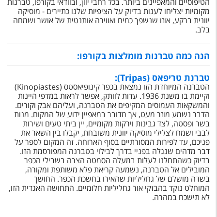
הטיפוסיים והמאפיינים ביותר. בכל רחבי יוון, ובוודאי בקורפו, טברנות
מקומיות יצליחו לענות בדיוק על הציפיות שלנו כתיירים - מוסיקה
יוונית ברקע, אוזו שנשפך כמים ואווירה אותנטית של אושר ושמחה
בלב.
הנה כמה טברנות מומלצות בקורפו:
טברנת טריפאס (Tripas):
הטברנה המיוחדת הזו נמצאת בכפר קינופיאסטס (
Kinopiastes
)
וקיימת בו משנת 1936. עדות לוותק, אפשר לראות במדפי היינות
והמשקאות העמוסים המקיפים את הטברנה, ועליהם אבק וקורים.
הדבר נשמע מוזר מעט, אך מדובר במאפיין ידוע של המקום. מנות
בשר ופסטה, לצד גבינות וירקות מקומיים, יין ביתי טעים ושירות
לבבי ושמח לצלילי מוסיקה יוונית משובחת, יקבלו בין השאר את
פניכם, עד לפירות המסורתיים בסוף הארוחה. זה המקום לספר על
דבר מדהים שנגלה בפניי בדרך לבילוי בטברנה המפורסמת הזו.
בדיוק כשהתחלנו לעלות במעלה הסמטה הצרה בשבילי הכפר
המובילים אל הטברנה, נשמעה קריאת פלא משותפת ומקורה,
בשדה מושלם של גחליליות שהאירו בחשכת הכפר. החושך
המוחלט נוקד בהבזקי אור גחליליות חלומיים. התחושה האגדית הזו,
לא תישכח במהרה.