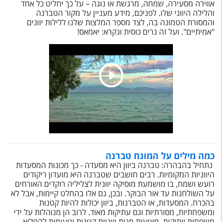
טיסות לחו"ל
אווירה מסעירה, שמחה, מרגשת או נוגה – על כך יחליט כל אחד
והלילה היווני שלו. לפניכם, מידע מעניין על מקור הטברנה
והמסורת הטמונה בה, לצד מספר המלצות שלנו ללילות יוונים
מלונות בחו"ל
"אמיתיים". ועל זה נרים כוסית ונקרא: יאמאס!
Русский
קרוז
מגזין אשת
שירות לקוחות
טופס צור קשר
תקנון
כמה מילים על המונח טברנה
נתחיל בהבהרה: טברנה ביוון היא מסעדה - כך מכונות המסעדות
נגישות
היווניות המקומיות. רבים חושבים שטברנה היא מועדון ריקודים
רועש ושמח, בו מושמעת מוסיקה יוונית לצליליה רוקדים האורחים
על השולחנות עד אור הבוקר. ובכן, גם אלו בהחלט קיימות, אבל לא
עקבו אחרינו
בהכרח. המסעדות, או הטברנות, ביוון יכולות להיות קטנות
ומשפחתיות, מסורתיות וגם עתיקות מאוד. לרוב הן מנוהלות על ידי
משפחות וותיקות, מציעות מנות יווניות קטנות וטעימות להפליא,