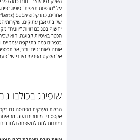
האי קורפו אוצר בחובו כמה כפרי
על "מרפסת תצפית" טופוגרפית,
אחרים, כמו קינופיאסטס (
fiasts
של בתי אבן עתיקים, שקירותיהם 
יחשוף בפניכם זוויות "יוונית" מ
הכפר באיטיות קבועה, הוא שכיח 
בכפרים כמה בתי קפה עממיים וט
אותה לאותנטית יותר, אל תפספס
אל השקט הפנימי היווני של 
שופינג בכולבו ג'מ
הרשת הענקית הפרוסה גם בקפריסי
אקססוריז מיוחדים ועוד. מתאימ
ומתנות לתת למשפחה ולחברים. כתובת: s str. & Achilliou str., 49100
אשת טורס מאחלת לכם חופשה