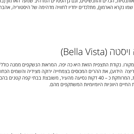
אותנטיות, הכלים והתכשיטים, וגם גן הפסלים המרהיב שמעל הארמון (בו 
שמו נקרא הארמון), מתלכדים יחדיו לחוויה מדהימה של היסטוריה, אהבה
Bella Vist)
קורו. נקודת התצפית הזאת היא כה יפה. המראות הנשקפים ממנה כוללי
יצה הידוע), את ההרים המכוסים בצמחייה ירוקה מצידיה והשמים הכחול
מעליה. הדרך אל נקודת התצפית, המרוחקת כ – 40 דקות נסיעה מהעיר, משובצת בבתי קפה קטנים 
 החיים היווניות היומיומיות המשתקפים מהם.