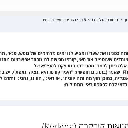
ון
>
חבילות נופש לקורפו
>
5 דברים שחייבים לעשות בקורפו
 פותח בפנינו את שעריו ומציע לנו ימים מדהימים של נופש, פנאי, תר
המיוחדים שעוטפים את האי, קורפו מגישה לנו מבחר אפשרויות מהנו
 אלה ניתן ללמוד מהגדרתו המדויקת להפליא של
Fl
שאמר (בתרגום חופשי): "העיר קורפו היא ונציה ונאפולי, יש בה
ליה, כמובן חוץ מהיותה יוונית". אז ראינו, חווינו, נהנינו וחזרנו 
 קירקרה (Kerkyra)