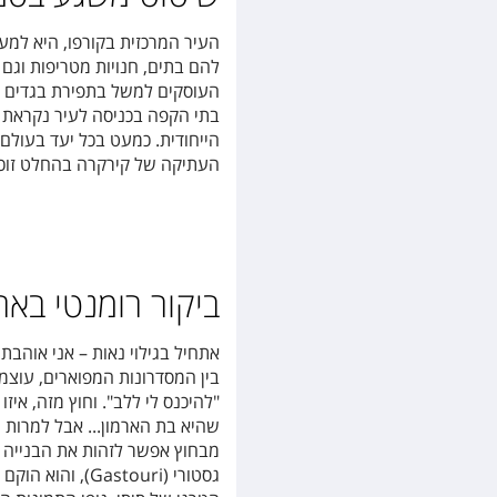
העיר המרכזית בקורפו, היא למע
להם בתים, חנויות מטריפות וגם 
העוסקים למשל בתפירת בגדים מת
בתי הקפה בכניסה לעיר נקראת ל
הייחודית. כמעט בכל יעד בעולם 
העתיקה של קירקרה בהחלט זוכ
ביקור רומנטי בארמון אכי
אתחיל בגילוי נאות – אני אוהב
בין המסדרונות המפוארים, עוצמ
"להיכנס לי ללב". וחוץ מזה, איז
שהיא בת הארמון... אבל למרות נ
מבחוץ אפשר לזהות את הבנייה ה
גסטורי
(Gastouri)