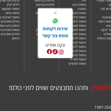
שומרי מסורת
ויזה
מלונות בבודפשט
מלונות עם פארק 
ן
טיסות ברגע
מלונות בבנגקוק
דילים לקיץ
ראג וינה
האחרון
מלונות בבטומי
טיסות לאוקוסט
טיסות לבטומי
מלונות בטביליסי
טיסות זולות
ונטנגרו
טיסות לבודפשט
מלונות בברלין
טיסות לארצות ה
ומא דרומה
טיסות לדובאי
מלונות בדובאי
טיולים מאורגנים 
ובאי
טיסות למונטנגרו
מלונות בלונדון
טיסות ברגע האחר
שירות לקוחות
רי לנקה
טיסות לאתונה
מלונות בניו יורק
טיסות למזרח הרח
תאילנד
טיסות לפודגוריצה
מלונות בפאפוס
טיולים מאורגנים 
טופס צור קשר
שפה הרוסית
טיסות לורשה
הרחוק
טיסות לקרקוב
עקבו אחרינו
טיסות ללרנקה
טיסות לברצלונה
טיסות לפראג
טיסות למדריד
טיסות לסלוניקי
ותהנו ממבצעים שווים לפני כולם!