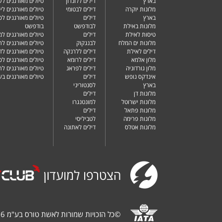
בארץ
דילים ללונדון
טיולים מאורגנים ל
מלונות יוקרה
דילים לבטומי
טיולים מאורגנים ליפ
בארץ
דילים
טיולים מאורגנים לפ
מלונות באילת
לבודפשט
בודפשט
טיסות לאילת
דילים
טיולים מאורגנים למ
מלונות ים המלח
לבנגקוק
טיולים מאורגנים לר
דילים לאילת
דילים ללרנקה
טיולים מאורגנים לד
מלון אלמא
דילים לרומא
טיולים מאורגנים לס
מלון גורדוניה
דילים לפראג
טיולים מאורגנים ל
אינדקס נופש
דילים
טיולים מאורגנים ב
בארץ
לסנטוריני
מלונות דן
דילים
מלונות ישרוטל
למונטנגרו
מלונות פתאל
דילים
מלונות פרימה
לטביליסי
מלונות אטלס
דילים לאתונה
הצטרפו למועדון
©
כל הזכויות שמורות לאשת טורס בע"מ 1987-2026