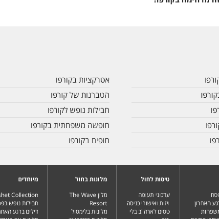
רפו
אטרקציות בקורפו
קורפו
הטברנות של קורפו
פו
חבילות נופש לקורפו
ורפו
חופשה משפחתית בקורפו
פו
חופים בקורפו
טיסות לחול
מלונות בחול
מיוחדים
פסח
עדכוני תעופה
מלון The Wave
het Collection
גע האחרון
ויזות ואישורי כניסה
Resort
חבילות נופש בפ
משפחות
טסים לארה"ב בלי
מלונות בלימסול
דילים ברגע האחרו