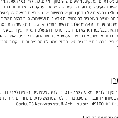
ם מסורתיים ועתיקים, מהיפים שיש ביוון. חלקם, כמו לאקונס למשל, ממוק
 אשר משקיפה על נופים - נופים שהנשימה נעתקת רק מלהתבונן בהם.
Kino
), נמצאים על מדרון מתון או במישור, אך משובצים במארג צפוף ואס
החיצוניים מעוטרים בבוגנוויליות צבעוניות ועשירות. סיור בכפרים של קו
קומית ואמיתית. מראה "האלמנות השחורות" (יה-יה, ביוונית), שמדדות בס
מאד, בכל כפר תימצא תמיד כיכר מרכזית הנשלטת על ידי עץ דולב ענק. 
ברנות מקומיות. אם תרצו להעשיר את חווית הנופש בקורפו, באופן שיהפ
ו ביקור בכפרים שבפנים האי: הרחק מהמולת החופים והים - וקרוב הרבה 
פעם.
בו
ן ובולגריה, מציעה שלל פרטי נוי לבית, צעצועים, חפצים לילדים ובוגר
ה במיוחד לחובבי השופינג בחו"ל ולמי שמחפש פריטים נחמדים לקחת הב
Corfu, 25 Kerkyra
 מדהימה בקורפו!