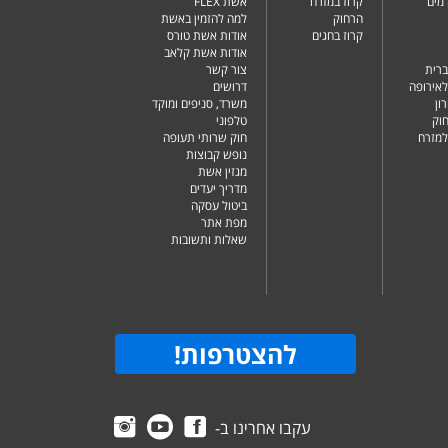
מים
קרוז במזרח
אשת FLEX
הרחוק
למה להזמין באשת
קרוז בחגים
אודות אשת טורס
אודות אשת קלאב
ברית
צור קשר
לאירופה
דרושים
ון
משרד, סניפים ומוקד
וק
טלפוני
למזרח
חוק שרותי תעופה
נופש קבוצות
מגזין אשת
מדריך יעדים
ביטול עסקה
מפת אתר
שאלות ותשובות
להצטרפות
!
עקבו אחרינו ב-