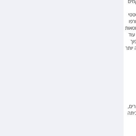
מים
טטי
רפו
מטאות
עוד
וך
יותר
ים,
יתה