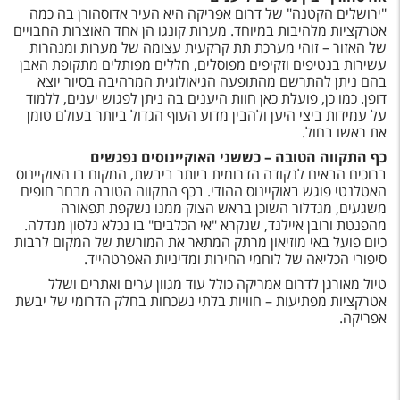
"ירושלים הקטנה" של דרום אפריקה היא העיר אדוסהורן בה כמה
אטרקציות מלהיבות במיוחד. מערות קונגו הן אחד האוצרות החבויים
של האזור – זוהי מערכת תת קרקעית עצומה של מערות ומנהרות
עשירות בנטיפים וזקיפים מפוסלים, חללים מפותלים מתקופת האבן
בהם ניתן להתרשם מהתופעה הגיאולוגית המרהיבה בסיור יוצא
דופן. כמו כן, פועלת כאן חוות היענים בה ניתן לפגוש יענים, ללמוד
על עמידות ביצי היען ולהבין מדוע העוף הגדול ביותר בעולם טומן
את ראשו בחול.
כף התקווה הטובה – כששני האוקיינוסים נפגשים
ברוכים הבאים לנקודה הדרומית ביותר ביבשת, המקום בו האוקיינוס
האטלנטי פוגש באוקיינוס ההודי. בכף התקווה הטובה מבחר חופים
משגעים, מגדלור השוכן בראש הצוק ממנו נשקפת תפאורה
מהפנטת ורובן איילנד, שנקרא "אי הכלבים" בו נכלא נלסון מנדלה.
כיום פועל באי מוזיאון מרתק המתאר את המורשת של המקום לרבות
סיפורי הכליאה של לוחמי החירות ומדיניות האפרטהייד.
טיול מאורגן לדרום אמריקה כולל עוד מגוון ערים ואתרים ושלל
אטרקציות מפתיעות – חוויות בלתי נשכחות בחלק הדרומי של יבשת
אפריקה.