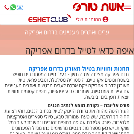
ההזמנות שלי
ההזמנות שלי
ערים ואתרים מעניינים בדרום אפריקה
נופש בארץ
איפה כדאי לטייל בדרום אפריקה
חופשה לפי סגנון
מלונות באילת
תחנות וחוויות בטיול מאורגן בדרום אפריקה
דרום אפריקה מציתה את הדמיון - בעלי חיים המסתובבים חופשי
טיולים מאורגנים
בשטח ונופים אקזוטיים, היסטוריה מטלטלת וטבע פראי. טיול
מאורגן לדרום אמריקה ייקח אתכם לערים מרגשות ואתרים מעניינים
סגנונות טיול
עם עיירות אותנטיות, שמורות טבע יפהפיות, חופים קסומים וחוויות
יוצאות דופן בים וביבשה.
חבילות נופש
פורט אליזבת – נקודת מוצא לנתיב הגנים
העיר היפה מהווה את נקודת הזינוק לטיול בנתיב הגנים. זוהי רצועת
הרגע האחרון
החוף המרהיבה, ששופעת שמורות טבע, טיולי ספארים ואטרקציות
מלהיבות. פורט אליזבת עטופה בחופים זהובים ונחשבת לעיר נמל
חבילות בריאות וספא
שוקקת. יש כאן מספר מונומנטים מרשימים כמו מגדל הפעמונים
המתנשא ל-52 מטר גובה ממנו נשקף נוף עוצר נשימה. בעיר גם