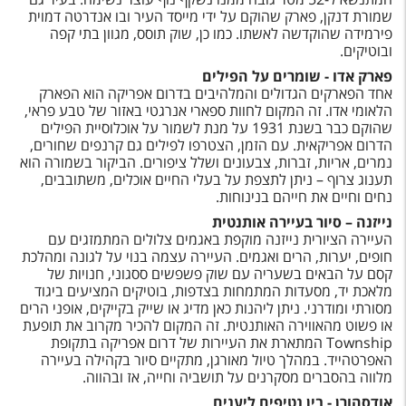
טיסות לחו"ל
שמורת דנקן, פארק שהוקם על ידי מייסד העיר ובו אנדרטה דמוית
פירמידה שהוקדשה לאשתו. כמו כן, שוק תוסס, מגוון בתי קפה
מלונות בחו"ל
ובוטיקים.
פארק אדו - שומרים על הפילים
Русский
אחד הפארקים הגדולים והמלהיבים בדרום אפריקה הוא הפארק
הלאומי אדו. זה המקום לחוות ספארי אנרגטי באזור של טבע פראי,
קרוז
שהוקם כבר בשנת 1931 על מנת לשמור על אוכלוסיית הפילים
הדרום אפריקאית. עם הזמן, הצטרפו לפילים גם קרנפים שחורים,
מגזין אשת
נמרים, אריות, זברות, צבעונים ושלל ציפורים. הביקור בשמורה הוא
תענוג צרוף – ניתן לתצפת על בעלי החיים אוכלים, משתובבים,
נחים וחיים את חייהם בנינוחות.
שירות לקוחות
נייזנה – סיור בעיירה אותנטית
טופס צור קשר
העיירה הציורית נייזנה מוקפת באגמים צלולים המתמזגים עם
חופים, יערות, הרים ואגמים. העיירה עצמה בנוי על לגונה ומהלכת
קסם על הבאים בשעריה עם שוק פשפשים ססגוני, חנויות של
תקנון
מלאכת יד, מסעדות המתמחות בצדפות, בוטיקים המציעים ביגוד
מסורתי ומודרני. ניתן ליהנות כאן מדיג או שייק בקייקים, אופני הרים
נגישות
או פשוט מהאווירה האותנטית. זה המקום להכיר מקרוב את תופעת
Township המתארת את העיירות של דרום אפריקה בתקופת
עקבו אחרינו
האפרטהייד. במהלך טיול מאורגן, מתקיים סיור בקהילה בעיירה
מלווה בהסברים מסקרנים על תושביה וחייה, אז ובהווה.
אודסהורן
- בין נטיפים ליענים