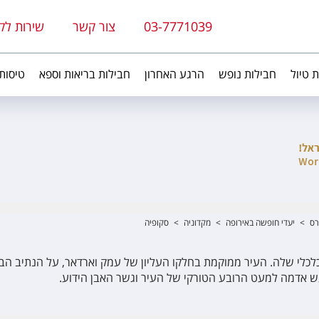
03-7771039
צור קשר
שירות לק
ת טיול
חבילות נופש
הרגע האחרון
חבילות בריאות וספא
טיסות
רס
>
יעדי חופשה באירופה
>
מקדוניה
>
סקופיה
כלכלי שלה. העיר ממוקמת בחלקו העליון של עמק וארדאר, על הנתיב הבל