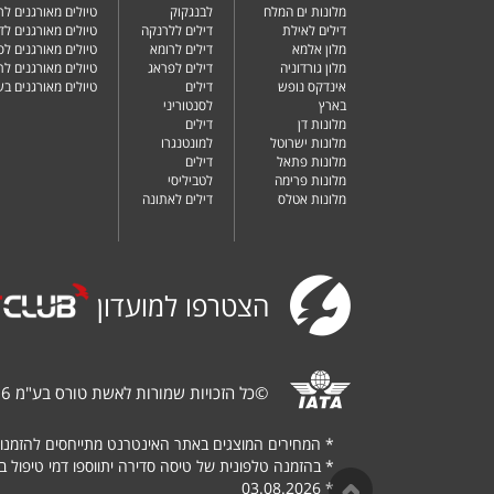
מלונות ים המלח
לבנגקוק
טיולים מאורגנים לר
דילים לאילת
דילים ללרנקה
טיולים מאורגנים לד
מלון אלמא
דילים לרומא
טיולים מאורגנים לס
מלון גורדוניה
דילים לפראג
טיולים מאורגנים ל
אינדקס נופש
דילים
טיולים מאורגנים ב
בארץ
לסנטוריני
מלונות דן
דילים
מלונות ישרוטל
למונטנגרו
מלונות פתאל
דילים
מלונות פרימה
לטביליסי
מלונות אטלס
דילים לאתונה
הצטרפו למועדון
©
כל הזכויות שמורות לאשת טורס בע"מ 1987-2026
*
המחירים המוצגים באתר האינטרנט מתייחסים להזמנו
*
בהזמנה טלפונית של טיסה סדירה יתווספו דמי טיפול בגובה של $
03.08.2026
*