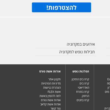
להצטרפות
!
אירועים במקדוניה
חבילות נופש למקדוניה
הפלגות נופש
אודות אשת טורס
Es
קרוז בים התיכון
תקנון אתר
סח
קרוז בים
מדיניות הפרטיות
ן
האדריאטי
הצהרת נגישות
מים
קרוז במזרח
אשת FLEX
הרחוק
למה להזמין באשת
קרוז בחגים
אודות אשת טורס
אודות אשת קלאב
ברית
צור קשר