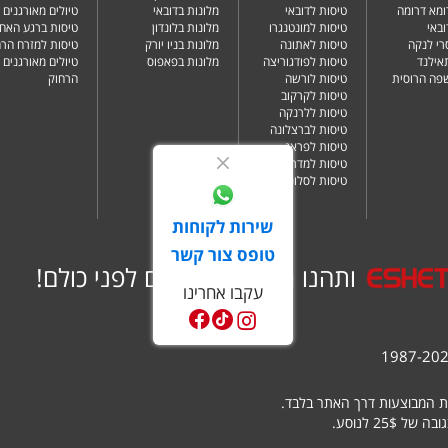
ומא דרומה
טיסות לדובאי
מלונות בדובאי
טיולים מאורגנים 
ובאי
טיסות למונטנגרו
מלונות בלונדון
טיסות ברגע האחר
רי לנקה
טיסות לאתונה
מלונות בניו יורק
טיסות למזרח הרח
תאילנד
טיסות לפודגוריצה
מלונות בפאפוס
טיולים מאורגנים 
שפה הרוסית
טיסות לורשה
הרחוק
טיסות לקרקוב
טיסות ללרנקה
טיסות לברצלונה
טיסות לפראג
טיסות למדריד
טיסות לסלוניקי
שירות לקוחות
טופס צור קשר
ותהנו ממבצעים שווים לפני כולם!
עקבו אחרינו
ת המבוצעות דרך האתר בלבד.
25 לנוסע.