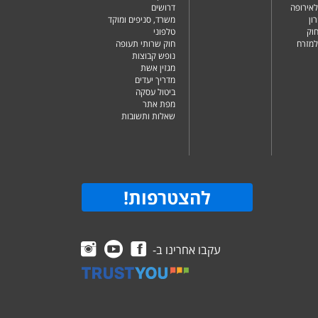
לאירופה
דרושים
ון
משרד, סניפים ומוקד
וק
טלפוני
למזרח
חוק שרותי תעופה
נופש קבוצות
מגזין אשת
מדריך יעדים
ביטול עסקה
מפת אתר
שאלות ותשובות
להצטרפות
!
עקבו אחרינו ב-