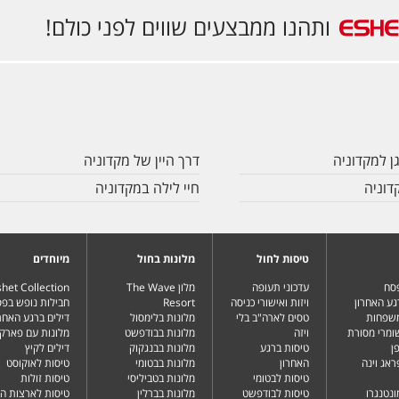
ותהנו ממבצעים שווים לפני כולם!
ן למקדוניה
דרך היין של מקדוניה
דוניה
חיי לילה במקדוניה
טיסות לחול
מלונות בחול
מיוחדים
פסח
עדכוני תעופה
מלון The Wave
het Collection
גע האחרון
ויזות ואישורי כניסה
Resort
חבילות נופש בפ
משפחות
טסים לארה"ב בלי
מלונות בלימסול
דילים ברגע האחרו
שומרי מסורת
ויזה
מלונות בבודפשט
מלונות עם פארק 
ן
טיסות ברגע
מלונות בבנגקוק
דילים לקיץ
ראג וינה
האחרון
מלונות בבטומי
טיסות לאוקוסט
טיסות לבטומי
מלונות בטביליסי
טיסות זולות
ונטנגרו
טיסות לבודפשט
מלונות בברלין
טיסות לארצות ה