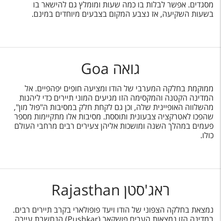
מסגדים. אפשר לבלות בו כמה שעות ומומלץ גם להישאר בו
בשעות השקיעה, אז נצבע המקום בצבעים מיוחדים במינם.
גואה Goa
ממוקמת בחלקה המערבי של הודו ומציעה חופים יפהפיים. אל
המדינה הקטנה והמקסימה הזו מגיעים המוני תיירים כדי ליהנות
מהשלווה האופיינית שלה, וכן גם לקחת חלק במסיבות ה"פול מון",
שהפכו לאטרקציה צבעונית ותוססת. מסיבות אלו מתקיימות מספר
פעמים במהלך השנה ומושכות אליהן צעירים רבים מרחבי העולם
כולו.
ראג'סטן Rajasthan
נמצאת בחלקה הצפוני של הודו ויעד פופולארי בקרב תיירים רבים.
במדינה הזו נמצאות הערים פושקאר (Pushkar) הנחשבת עיירה