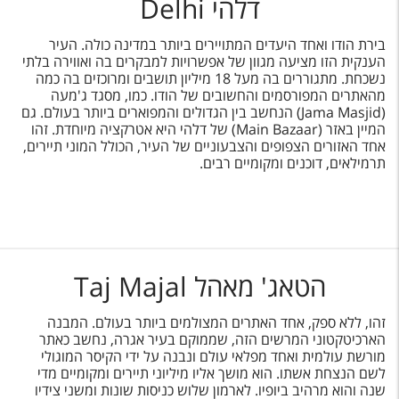
דלהי Delhi
בירת הודו ואחד היעדים המתויירים ביותר במדינה כולה. העיר
הענקית הזו מציעה מגוון של אפשרויות למבקרים בה ואווירה בלתי
נשכחת. מתגוררים בה מעל 18 מיליון תושבים ומרוכזים בה כמה
מהאתרים המפורסמים והחשובים של הודו. כמו, מסגד ג'מעה
(Jama Masjid) הנחשב בין הגדולים והמפוארים ביותר בעולם. גם
המיין באזר (Main Bazaar) של דלהי היא אטרקציה מיוחדת. זהו
אחד האזורים הצפופים והצבעוניים של העיר, הכולל המוני תיירים,
תרמילאים, דוכנים ומקומיים רבים.
הטאג' מאהל Taj Majal
זהו, ללא ספק, אחד האתרים המצולמים ביותר בעולם. המבנה
הארכיטקטוני המרשים הזה, שממוקם בעיר אגרה, נחשב כאתר
מורשת עולמית ואחד מפלאי עולם ונבנה על ידי הקיסר המוגולי
לשם הנצחת אשתו. הוא מושך אליו מיליוני תיירים ומקומיים מדי
שנה והוא מרהיב ביופיו. לארמון שלוש כניסות שונות ומשני צידיו