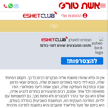
ההזמנות שלי
ההזמנות שלי
הודו
נופש בארץ
הצטרפו למועדון
חופשה לפי סגנון
ותהנו ממבצעים שווים לפני כולם!
מלונות באילת
להצטרפות
!
טיולים מאורגנים
סגנונות טיול
אין זה פלא שהודו מושכת אליה מבקרים רבים כל כך. הקסם המיוחד
חבילות נופש
שלה, הבא לידי ביטוי באתרים השונים שלה, בנופים יוצאי הדופן
שבה ובתרבות העתיקה שלה, הופך אותה ליעד פופולארי. הודו
הרגע האחרון
מתאימה לכל אחד. אמנם, רבים מהצעירים בוחרים להגיע אליה,
אולם היא גם יעד נהדר למבוגרים ולא פחות מכך, גם למשפחות עם
חבילות בריאות וספא
ילדים. המדינה הענקית הזו, הנחשבת השביעית בגודלה בעולם,
היא ביתם של מעל מיליארד תושבים והיא נחשבת למדינה מרכזית