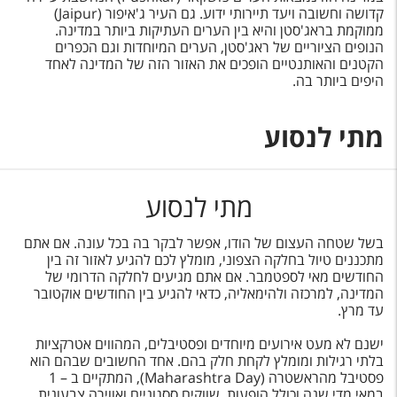
קדושה וחשובה ויעד תיירותי ידוע. גם העיר ג'איפור (Jaipur)
ממוקמת בראג'סטן והיא בין הערים העתיקות ביותר במדינה.
הנופים הציוריים של ראג'סטן, הערים המיוחדות וגם הכפרים
הקטנים והאותנטיים הופכים את האזור הזה של המדינה לאחד
היפים ביותר בה.
מתי לנסוע
מתי לנסוע
בשל שטחה העצום של הודו, אפשר לבקר בה בכל עונה. אם אתם
מתכננים טיול בחלקה הצפוני, מומלץ לכם להגיע לאזור זה בין
החודשים מאי לספטמבר. אם אתם מגיעים לחלקה הדרומי של
המדינה, למרכזה ולהימאליה, כדאי להגיע בין החודשים אוקטובר
עד מרץ.
ישנם לא מעט אירועים מיוחדים ופסטיבלים, המהווים אטרקציות
בלתי רגילות ומומלץ לקחת חלק בהם. אחד החשובים שבהם הוא
פסטיבל מהראשטרה (
Maharashtra Day
), המתקיים ב – 1
במאי מדי שנה וכולל הופעות, שווקים ססגוניים ואווירה צבעונית