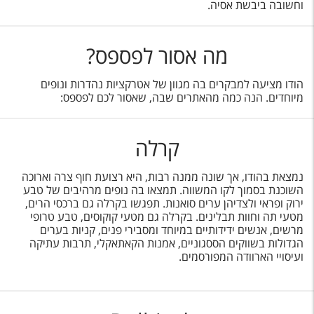
טיסות לחו"ל
וחשובה ביבשת אסיה.
מלונות בחו"ל
מה אסור לפספס?
Русский
הודו מציעה למבקרים בה מגוון של אטרקציות נהדרות ונופים
קרוז
מיוחדים. הנה כמה מהאתרים שבה, שאסור לכם לפספס:
מגזין אשת
קרלה
שירות לקוחות
נמצאת בהודו, אך שונה ממנה רבות, היא רצועת חוף צרה וארוכה
טופס צור קשר
השוכנת בסמוך לקו המשווה. תמצאו בה נופים מרהיבים של טבע
ירוק ופראי ולצדיהן ערים סואנות. תפגשו בקרלה גם ברכסי הרים,
תקנון
מטעי תה וחוות תבלינים. בקרלה גם מטעי קוקוסים, טבע טרופי
מרשים, אנשים ידידותיים במיוחד ומסבירי פנים, קניות בערים
נגישות
הגדולות בשווקים הססגוניים, אמנות הקאתאקלי, תרבות עתיקה
ועיסויי הארוודה המפורסמים.
עקבו אחרינו