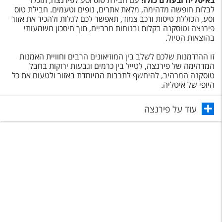
באיטליה ובעולם כולו!
עם חבילת טוס וסע לפירנצה, תוכלו
טיסות לחו"ל
לבלות חופשה מדהימה, מלאת אתרים, נופים וטעמים. חבילת טוס
וסע, הכוללת טיסות ורכב צמוד, תאפשר לכם לגלות ולהכיר את אזור
מלונות בחו"ל
פירנצה וטוסקנה בקלות ובנוחות מרביים, תוך חיסכון משמעותי
בהוצאות הטיול.
Русский
זו ההזדמנות שלכם לשלב בין המוזיאונים הרבים וחוויית האמנות
קרוז
המדהימה של פירנצה, לטייל בין כרמים וגבעות ירוקות בחבל
טוסקנה המרהיב, להיחשף לתרבות המיוחדת באזור ולטעום את כל
מגזין אשת
היופי של איטליה.
עוד על פירנצה
שירות לקוחות
טופס צור קשר
תקנון
נגישות
עקבו אחרינו