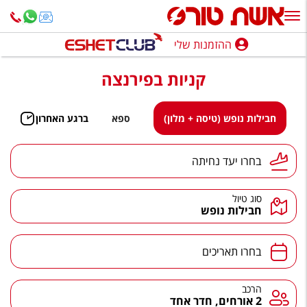
ההזמנות שלי
ההזמנות שלי
קניות בפירנצה
נופש בארץ
חופשה לפי סגנון
חבילות נופש (טיסה + מלון)
ספא
ברגע האחרון
מלונות באילת
יעד נחיתה
בחרו יעד נחיתה
טיולים מאורגנים
סוג טיול
סגנונות טיול
חבילות נופש
חבילות נופש
תאריכים
בחרו תאריכים
הרגע האחרון
חבילות בריאות וספא
הרכב
הרכב
2 אורחים, חדר אחד