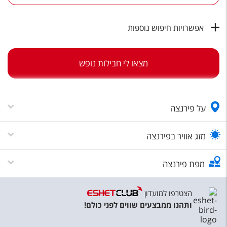
טיסות לחו"ל
מלונות בחו"ל
אפשרויות חיפוש נוספות
Русский
מצאו לי חבילות נופש
קרוז
מגזין אשת
על פירנצה
שירות לקוחות
טופס צור קשר
מזג אוויר בפירנצה
תקנון
מפת פירנצה
נגישות
הצטרפו למועדון
עקבו אחרינו
ותהנו ממבצעים שווים לפני כולם!