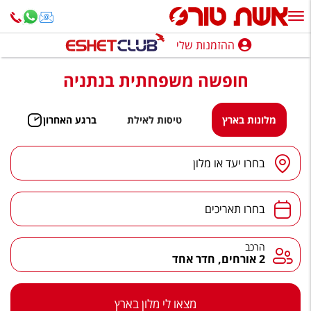
ההזמנות שלי
ההזמנות שלי
חופשה משפחתית בנתניה
נופש בארץ
חופשה לפי סגנון
מלונות בארץ
טיסות לאילת
ברגע האחרון
מלונות באילת
יעד
/
מלון
בחרו יעד או מלון
טיולים מאורגנים
תאריכים
סגנונות טיול
בחרו תאריכים
חבילות נופש
הרכב
הרכב
2 אורחים, חדר אחד
הרגע האחרון
חבילות בריאות וספא
מצאו לי מלון בארץ