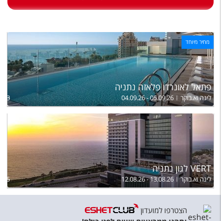
טיסות לחו"ל
מלונות בחו"ל
מחיר מיוחד
Русский
קרוז
מגזין אשת
פתאל לאונרדו פלאזה נתניה
לינה וא.בוקר
04.09.26 - 05.09.26
,133
שירות לקוחות
טופס צור קשר
תקנון
VERT לגון נתניה
נגישות
לינה וא.בוקר
12.08.26 - 13.08.26
,385
עקבו אחרינו
הצטרפו למועדון