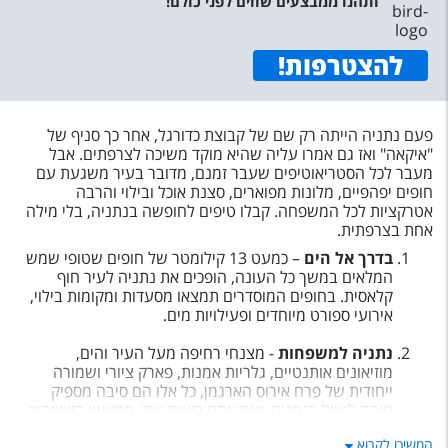
ותהנו ממבצעים שווים לפני כולם!
להצטרפות
!
פעם נתניה הייתה רק שם של קבוצת כדורגל, אחר כך סניף של
"איקאה" ואז גם אמרו עליה שהיא מוקד משיכה לצרפתים. אבל
מעבר לכל הסטריאוטיפים שעבר זמנם, מדובר בעיר משגעת עם
חופים יפהפיים, מלונות מפוארים, סצנת אוכל ובילוי והרבה
אטרקציות לכל המשפחה. קבלו טיפים לחופשה בנתניה, בלי מילה
אחת בצרפתית.
בדרך אל הים
– כמעט 13 קילומטר של חופים שטופי שמש
המלאים במשך כל העונה, הופכים את נתניה לעיר חוף
קלאסית. בחופים המוסדרים תמצאו מסעדות ומקומות בילוי,
אירועי ספורט מיוחדים ופעילויות מים.
נתניה למשפחות
- מצנחי רחיפה מעל העיר והים,
מוזיאונים אותנטיים, גלריות אמנות, פארק ציורי ושמורה
ייחודית של פרח אירוס הארגמן, כל אלו הם סיבה מספיק
טובה לטייל בנתניה. ואם אתם רוצים עוד, תמצאוו ביישובים
הסמוכים עוד מגוון אתרים ואטרקציות מרתקות.
המשיכו לקרוא