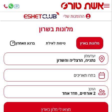
ההזמנות שלי
ההזמנות שלי
מלונות בשרון
נופש בארץ
חופשה לפי סגנון
מלונות בארץ
טיסות לאילת
ברגע האחרון
מלונות באילת
יעד
/
מלון
יעד
/
מלון
נתניה, הרצליה והשרון
טיולים מאורגנים
תאריכים
סגנונות טיול
בחרו תאריכים
חבילות נופש
הרכב
הרכב
2 אורחים, חדר אחד
הרגע האחרון
חבילות בריאות וספא
מצאו לי מלון בארץ