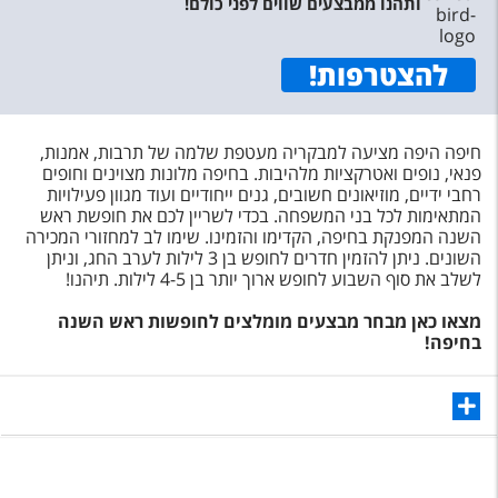
ותהנו ממבצעים שווים לפני כולם!
טיסות לחו"ל
מלונות בחו"ל
להצטרפות
!
Русский
קרוז
חיפה היפה מציעה למבקריה מעטפת שלמה של תרבות, אמנות,
פנאי, נופים ואטרקציות מלהיבות. בחיפה מלונות מצוינים וחופים
מגזין אשת
רחבי ידיים, מוזיאונים חשובים, גנים ייחודיים ועוד מגוון פעילויות
המתאימות לכל בני המשפחה. בכדי לשריין לכם את חופשת ראש
השנה המפנקת בחיפה, הקדימו והזמינו. שימו לב למחזורי המכירה
שירות לקוחות
השונים. ניתן להזמין חדרים לחופש בן 3 לילות לערב החג, וניתן
לשלב את סוף השבוע לחופש ארוך יותר בן 4-5 לילות. תיהנו!
טופס צור קשר
מצאו כאן מבחר מבצעים מומלצים לחופשות ראש השנה
תקנון
בחיפה!
נגישות
עקבו אחרינו