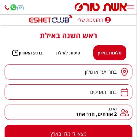
ההזמנות שלי
ההזמנות שלי
ראש השנה באילת
נופש בארץ
חופשה לפי סגנון
מלונות בארץ
טיסות לאילת
ברגע האחרון
מלונות באילת
יעד
/
מלון
בחרו יעד או מלון
טיולים מאורגנים
תאריכים
סגנונות טיול
בחרו תאריכים
חבילות נופש
הרכב
הרכב
2 אורחים, חדר אחד
הרגע האחרון
חבילות בריאות וספא
מצאו לי מלון בארץ