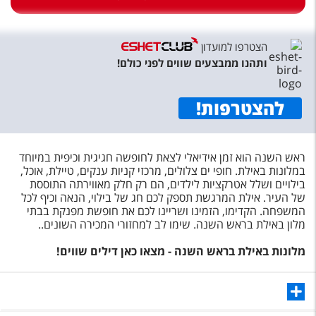
טיסות לחו"ל
מלונות בחו"ל
הצטרפו למועדון
Русский
ותהנו ממבצעים שווים לפני כולם!
קרוז
להצטרפות
!
מגזין אשת
ראש השנה הוא זמן אידיאלי לצאת לחופשה חגיגית וכיפית במיוחד
שירות לקוחות
במלונות באילת. חופי ים צלולים, מרכזי קניות ענקים, טיילת, אוכל,
בילויים ושלל אטרקציות לילדים, הם רק חלק מאווירתה התוססת
טופס צור קשר
של העיר. אילת המרגשת תספק לכם חג של בילוי, הנאה וכיף לכל
המשפחה. הקדימו, הזמינו ושריינו לכם את חופשת מפנקת בבתי
תקנון
מלון באילת בראש השנה. שימו לב למחזורי המכירה השונים..
נגישות
מלונות באילת בראש השנה - מצאו כאן דילים שווים!
עקבו אחרינו