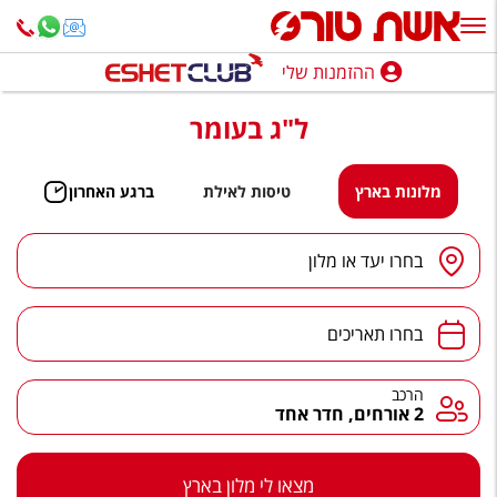
ההזמנות שלי
ההזמנות שלי
ל"ג בעומר
נופש בארץ
חופשה לפי סגנון
מלונות בארץ
טיסות לאילת
ברגע האחרון
מלונות באילת
יעד
/
מלון
בחרו יעד או מלון
טיולים מאורגנים
תאריכים
סגנונות טיול
בחרו תאריכים
חבילות נופש
הרכב
הרכב
2 אורחים, חדר אחד
הרגע האחרון
חבילות בריאות וספא
מצאו לי מלון בארץ