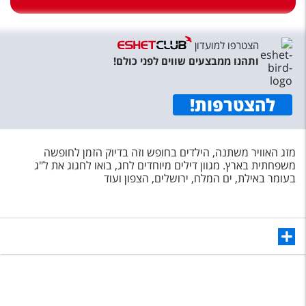
טיסות לחו"ל
מלונות בחו"ל
הצטרפו למועדון
Русский
ותהנו ממבצעים שווים לפני כולם!
קרוז
להצטרפות
!
מגזין אשת
מזג האוויר משתנה, הילדים בחופש וזה בדיוק הזמן לחופשה
שירות לקוחות
משפחתית בארץ. מגוון דילים מיוחדים לחג, בואו לחגוג את ל"ג
בעומר באילת, ים המלח, ירושלים, הצפון ועוד
טופס צור קשר
תקנון
נגישות
עקבו אחרינו