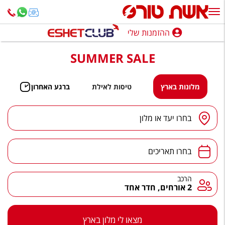
ההזמנות שלי
ההזמנות שלי
SUMMER SALE
נופש בארץ
חופשה לפי סגנון
מלונות בארץ
טיסות לאילת
ברגע האחרון
מלונות באילת
יעד
/
מלון
בחרו יעד או מלון
טיולים מאורגנים
תאריכים
סגנונות טיול
בחרו תאריכים
חבילות נופש
הרכב
הרכב
2 אורחים, חדר אחד
הרגע האחרון
חבילות בריאות וספא
מצאו לי מלון בארץ