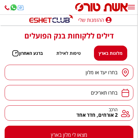
ההזמנות שלי
ההזמנות שלי
דילים ללקוחות בנק הפועלים
נופש בארץ
חופשה לפי סגנון
מלונות בארץ
טיסות לאילת
ברגע האחרון
מלונות באילת
יעד
/
מלון
בחרו יעד או מלון
טיולים מאורגנים
תאריכים
סגנונות טיול
בחרו תאריכים
חבילות נופש
הרכב
הרכב
2 אורחים, חדר אחד
הרגע האחרון
חבילות בריאות וספא
מצאו לי מלון בארץ