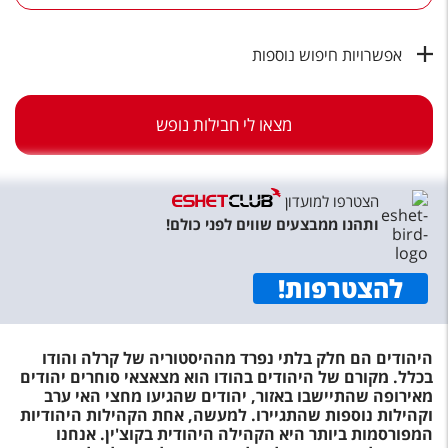
טיסות לחו"ל
מלונות בחו"ל
אפשרויות חיפוש נוספות
Русский
מצאו לי חבילות נופש
קרוז
מגזין אשת
הצטרפו למועדון
שירות לקוחות
ותהנו ממבצעים שווים לפני כולם!
טופס צור קשר
להצטרפות
!
תקנון
נגישות
היהודים הם חלק בלתי נפרד מההיסטוריה של קרלה והודו
בכלל. מקורם של היהודים בהודו הוא מצאצאי סוחרים יהודים
עקבו אחרינו
מאירופה שהתיישבו באזור, יהודים שהגיעו מחצי האי ערב
וקהילות נוספות שהתגיירו. למעשה, אחת הקהילות היהודיות
המפורסמות ביותר היא הקהילה היהודית בקוצ'ין. אנחנו