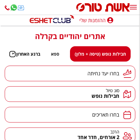
ההזמנות שלי
ההזמנות שלי
אתרים יהודיים בקרלה
נופש בארץ
חופשה לפי סגנון
חבילות נופש (טיסה + מלון)
ספא
ברגע האחרון
מלונות באילת
יעד נחיתה
בחרו יעד נחיתה
טיולים מאורגנים
סוג טיול
סגנונות טיול
חבילות נופש
חבילות נופש
תאריכים
בחרו תאריכים
הרגע האחרון
חבילות בריאות וספא
הרכב
הרכב
2 אורחים, חדר אחד