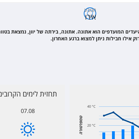
Arion Hotel
מטבע
אירו
Electra Palac
עדים המועדפים הוא אתונה. אתונה, בירתה של יוון, נמצאת בטוו
וק אילו חבילות ניתן למצוא ברגע האחרון.
Royal Olympi
Fresh
Grande Bretag
תחזית לימים הקרובי
Andronis Ath
40 °C
07.08
טמפרטורה
Breeze Bouti
20 °C