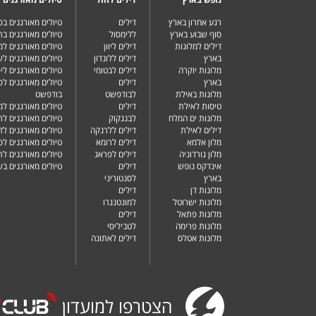
רגע אחרון בארץ
דילים
טיולים מאורגנים ב
a Hotel
סוף שבוע בארץ
ללימסול
טיולים מאורגנים בר
דילים למלונות
דילים ליוון
טיולים מאורגנים ל
בארץ
דילים ללונדון
טיולים מאורגנים ל
מלונות יוקרה
דילים לבטומי
טיולים מאורגנים ליפ
tel
בארץ
דילים
טיולים מאורגנים לפ
מלונות באילת
לבודפשט
בודפשט
טיסות לאילת
דילים
טיולים מאורגנים למ
מלונות ים המלח
לבנגקוק
טיולים מאורגנים לר
alace Hotel Athens
דילים לאילת
דילים ללרנקה
טיולים מאורגנים לד
מלון אלמא
דילים לרומא
טיולים מאורגנים לס
מלון גורדוניה
דילים לפראג
טיולים מאורגנים ל
hens Curio Collection By Hilton
אינדקס נופש
דילים
טיולים מאורגנים ב
בארץ
לסנטוריני
מלונות דן
דילים
מלונות ישרוטל
למונטנגרו
Hotel And Resort
מלונות פתאל
דילים
מלונות פרימה
לטביליסי
מלונות אטלס
דילים לאתונה
otel
הצטרפו למועדון
el