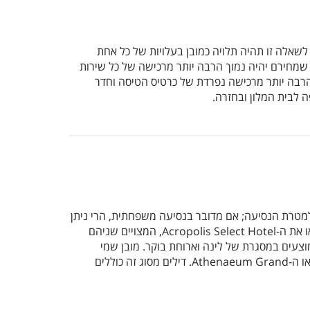
אלה זו תהיה תלויה כמובן בעלויות של כל אחת
 שמחירם יהיה נמוך הרבה יותר מרכישה של כל שירות
 הרבה יותר מרכישה נפרדת של כרטיס הטיסה וחדר
 לבית המלון ובחזרה.
מטרת הנסיעה; אם מדובר בנסיעה משפחתית, הרי ניתן
בהחלט לבחור בבית מלון טוב בדרגת שלושה כוכבים, שכמוהו יש הרבה באתונה. בין בתי מלון אלו ניתן למצוא למשל את ה-Pan או את ה-Acropolis Select Hotel, המצויים שניהם
Plaka Ho) או ההרמס (Hermes Hotel) יהיו מצוינים ובדרך כלל מוצעים במסגרת של לינה וארוחת בוקר. מובן שמי
שהגיע לאתונה לחופשה שמטרתה העיקרית היא מנוחה או פינוק, יכול לבחור במלונות בדרגה גבוהה יותר כמו ה-Titania Hotel או ה-Athenaeum Grand. דילים מסוג זה כוללים