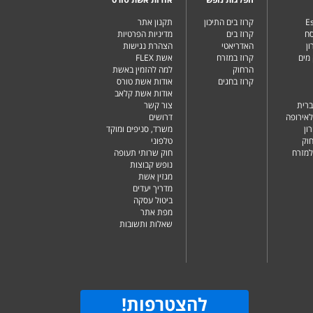
Es
קרוז בים התיכון
תקנון אתר
סח
קרוז בים
מדיניות הפרטיות
ן
האדריאטי
הצהרת נגישות
מים
קרוז במזרח
אשת FLEX
הרחוק
למה להזמין באשת
קרוז בחגים
אודות אשת טורס
אודות אשת קלאב
ברית
צור קשר
לאירופה
דרושים
ון
משרד, סניפים ומוקד
וק
טלפוני
למזרח
חוק שרותי תעופה
נופש קבוצות
מגזין אשת
מדריך יעדים
ביטול עסקה
מפת אתר
שאלות ותשובות
להצטרפות
!