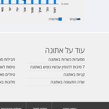
0 mm
 Andronis
ד
מ
נ
ב
א
ק
ס
ט
א
ג
יולי
יוני
מאי
'
ו
'
ו
'
ו
'
צ
'
פ
משקעים
טמפרטורה
ens
thens
עוד על אתונה
City
מסעדות כשרות באתונה
חבילות סו
7 סיבות להזמין עכשיו נופש באתונה
טיסות לאת
Callirhoe Exclusive Hotel
קניות באתונה
טיולים מאו
שדה התעופה באתונה
מלונות בא
a Hotel And Resort
נופש בארץ
דילים לחול
טיולים מאורגנים