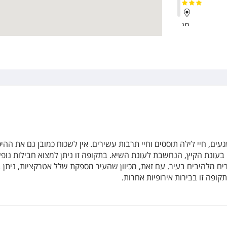
Pan
Stanley Hotel
Wyndham Gra
Athens Cypria
עים, חיי לילה תוססים וחיי תרבות עשירים. אין לשכוח כמובן גם את הה
בעונת הקיץ, הנחשבת לעונת השיא. בתקופה זו ניתן למצוא חבילות נופ
Electra Metro
 מלהיבים בעיר. עם זאת, מכיוון שהעיר מספקת שלל אטרקציות, ניתן בה
קופה זו בבירות אירופיות אחרות.
Athenswas
Athens Gate