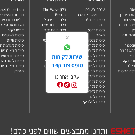
פסח
עדכוני תעופה
מלון The Wave
het Collection
Athens Zafoli
גע האחרון
ויזות ואישורי כניסה
Resort
חבילות נופש בפ
משפחות
טסים לארה"ב בלי
מלונות בלימסול
דילים ברגע האחרו
שומרי מסורת
ויזה
מלונות בבודפשט
מלונות עם פארק 
ן
טיסות ברגע
מלונות בבנגקוק
דילים לקיץ
Novus City Ho
ראג וינה
האחרון
מלונות בבטומי
טיסות לאוקוסט
טיסות לבטומי
מלונות בטביליסי
טיסות זולות
ונטנגרו
טיסות לבודפשט
מלונות בברלין
טיסות לארצות ה
ומא דרומה
טיסות לדובאי
מלונות בדובאי
טיולים מאורגנים 
Nyx Esperia P
ובאי
טיסות למונטנגרו
מלונות בלונדון
טיסות ברגע האחר
שירות לקוחות
רי לנקה
טיסות לאתונה
מלונות בניו יורק
טיסות למזרח הרח
טופס צור קשר
תאילנד
טיסות לפודגוריצה
מלונות בפאפוס
טיולים מאורגנים 
Adia Aluma At
שפה הרוסית
טיסות לורשה
הרחוק
עקבו אחרינו
טיסות לקרקוב
טיסות ללרנקה
טיסות לברצלונה
Anise Aluma 
טיסות לפראג
טיסות למדריד
טיסות לסלוניקי
Athens Key H
ותהנו ממבצעים שווים לפני כולם!
Evita Asty Hot