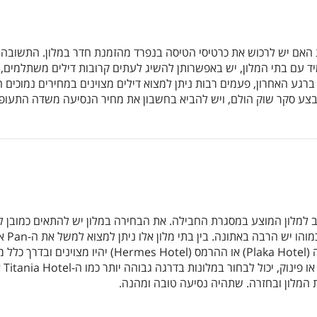
A For Athens
אם יש לרכוש את כרטיסי הטיסה בנפרד מהזמנת חדר במלון. התשובה לש
ד עם בתי המלון, יש באפשרותן להשיג לעתים קרובות דילים משתלמים,
רגע האחרון, פעמים רבות ניתן למצוא דילים מצוינים במחירים נמוכים
Plaka Hotel
צע סקר שוק הולם, ויש להביא בחשבון את מחיר הנסיעה משדה התעופה
Hermes Hote
Amalia Hotel
 למלון המוצע במסגרת החבילה. את הבחירה במלון יש להתאים כמובן ל
Acropolis Sel
במיקום מרכזי האידאלי להתמצאות בעיר. גם מלון הפלקה (tel
Acropolis Hill
המלון ובחזרה. שתהיה נסיעה טובה ומהנה.