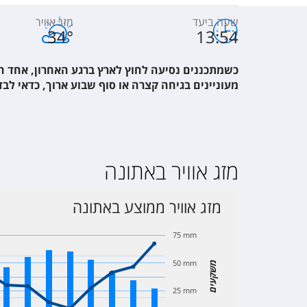
שעה ביעד
מזג אוויר
34
°
13:54
e Athens
כשמתכננים נסיעה לחוץ לארץ ברגע האחרון, אחד הי
מעוניינים בגיחה קצרה או סוף שבוע ארוך, כדאי לבד
c Hotel
מזג אוויר באתונה
ne, A Luxury Collection Hotel
מזג אוויר ממוצע באתונה
ens
75 mm
50 mm
משקעים
que Athens
25 mm