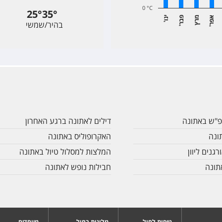
0 °C
A77 Suites By
25
°
35
°
א
ר
מרץ
פ
ר
י
ו
בהיר/שמשי
'
נ
'
ב
'
פ
Dave Red Ath
Lighthouse A
Moxy Athens 
פ"ש באתונה
דילים לאתונה ברגע האחרון
ונה
האקרופוליס באתונה
The Athenian 
רגנים ליוון
המלצות למסלול טיול באתונה
תונה
חבילות נופש לאתונה
Skylark Alum
Brown Kubic
טיסות לחול
מלונות בחול
מיוחדים