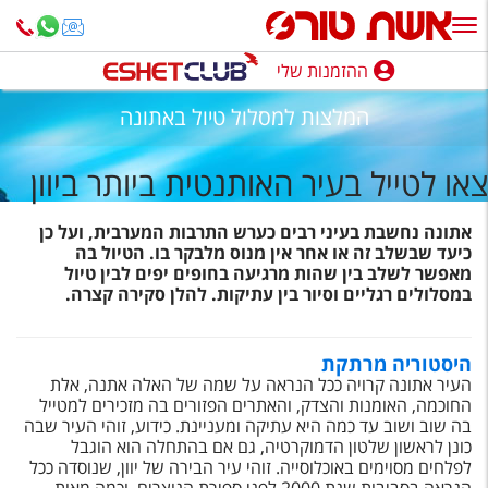
ההזמנות שלי
ההזמנות שלי
המלצות למסלול טיול באתונה
נופש בארץ
צאו לטייל בעיר האותנטית ביותר ביוון
חופשה לפי סגנון
אתונה נחשבת בעיני רבים כערש התרבות המערבית, ועל כן
מלונות באילת
כיעד שבשלב זה או אחר אין מנוס מלבקר בו. הטיול בה
מאפשר לשלב בין שהות מרגיעה בחופים יפים לבין טיול
טיולים מאורגנים
במסלולים רגליים וסיור בין עתיקות. להלן סקירה קצרה.
סגנונות טיול
היסטוריה מרתקת
חבילות נופש
העיר אתונה קרויה ככל הנראה על שמה של האלה אתנה, אלת
החוכמה, האומנות והצדק, והאתרים הפזורים בה מזכירים למטייל
הרגע האחרון
בה שוב ושוב עד כמה היא עתיקה ומעניינת. כידוע, זוהי העיר שבה
כונן לראשון שלטון הדמוקרטיה, גם אם בהתחלה הוא הוגבל
חבילות בריאות וספא
לפלחים מסוימים באוכלוסייה. זוהי עיר הבירה של יוון, שנוסדה ככל