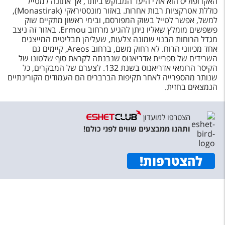
האקרופוליס הוא אולי היעד המבוקש ביותר, אך אתונה למטייל
כוללת אטרקציות רבות אחרות. באזור מונסטיראקי (Monastirak),
למשל, אפשר לטייל בשוק המפורסם, ובימי ראשון מתקיים שוק
פשפשים מומלץ שאליו ניתן להגיע מרחוב Ermou. באזור זה ניצב
מגדל הרוחות הבנוי שמונה צלעות, שעליהן תבליטים המייצגים
אחד מכיווני הרוח. לא רחוק משם, ברחוב Areos, קיימים גם
השרידים של ספריית אדריאנוס שנבנתה לקראת סוף שלטונו של
הקיסר הרומאי אדריאנוס בשנת 132. לצערם של המבקרים, כל
שנותר מהספרייה לאחר תקיפות הברברים הם העמודים הקורינתיים
הנמצאים בחזית.
הצטרפו למועדון
ותהנו ממבצעים שווים לפני כולם!
להצטרפות
!