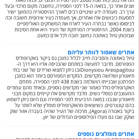
הנראה בסביבות שנת 2000 לפני ספירת הנוצרים, וכמה מאות
טיסות לחו"ל
שנים אחר כך, במאה ה-15 לפני הספירה, נחשבה מקום מרכזי ובעל
ערך רב. מעמדה ידע שינויים רבים לאורך ההיסטוריה כהמשך ישיר
מלונות בחו"ל
למסעות כיבושים אלו ואחרים, אך מעמדה כעיר אירופית חשובה זכה
לביסוסו כאשר נבחרה העיר לארח את המשחקים האולימפיים
Русский
בשנת 2004. ההיסטוריה המרתקת של העיר היא אחת הסיבות
שבזכותן טיול באתונה נחשב חובה לכל אדם כמעט.
קרוז
אתרים שאסור לוותר עליהם
מגזין אשת
טיול באתונה והסביבה חייב לכלול כמובן גם ביקור באקרופוליס
המפורסם. מדובר למעשה במתחם שהכניסה אליו היא דרך ה-
שירות לקוחות
Dionysiou Areopagitouובו ניתן למצוא שרידים של שני בתי
תיאטרון ושלושה מקדשים. המקדש המפורסם ביותר הוא כמובן
הפרתנון שבנייתו הושלמה בשנת 438 לפני הספירה. מתחם
טופס צור קשר
האקרופוליס כולל כאמור שני מקדשים נוספים, ובאחד מהם עמודים
המעוצבים כפסלי נשים. מלבד מקדשים אלו קיימים במקום מבני
תקנון
תיאטרון שנבנו במאה הרביעית לפני הספירה וגם היום ניתן לשמוע
בהם קונצרטים. כשיוצאים מהאקרופוליס מומלץ שלא לוותר על
נגישות
ביקור באגורה (Agora), מרכזה של העיר שהיה בעברה אזור שוק
שוקק שבו גם פעלו הפילוסופים הגדולים של יוון.
עקבו אחרינו
אתרים מומלצים נוספים