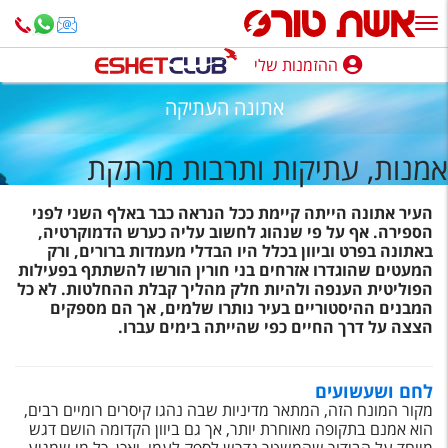
ההזמנות שלי
ההזמנות שלי
אתונה העתיקה
נופש בארץ
אמנות, עתיקות ותרבות מרתקת
חופשה לפי סגנון
העיר אתונה הייתה קיימת ככל הנראה כבר באלף השני לפני
מלונות באילת
הספירה. אף על פי שנהוג לחשוב עליה כערש הדמוקרטיה,
באתונה בפרט וביוון בכלל היו הבדלי מעמדות ברורים, ורק
טיולים מאורגנים
המעטים שהוגדרו אזרחים בני חורין הורשו להשתתף בפעילות
הפוליטית הענפה ולהיות חלק מהליך קבלת ההחלטות. לא כל
סגנונות טיול
המבנים ההיסטוריים בעיר נותרו שלמים, אך הם מספקים
הצצה על דרך החיים כפי שהייתה בימים עברו.
חבילות נופש
הרגע האחרון
לחם ושעשועים
מקור המונח הזה, המתאר מדיניות שבה נהגו קיסרים רומיים רבים,
חבילות בריאות וספא
הוא אמנם בתקופה מאוחרת יותר, אך גם ביוון הקדומה הושם דגש