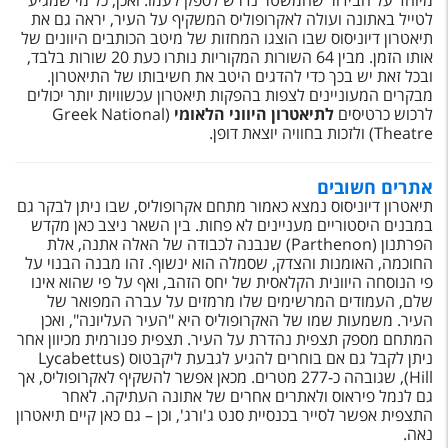
מיוחד על הבידור שהמשטר נדרש לספק לעמו. ואכן, כל מי שמגיע
טיסות לחו"ל
לטייל באתונה ועולה לאקרופוליס המשקיף על העיר, יראה גם את
תיאטרון דיוניסוס שבו הוצגו המחזות של מיטב הכותבים היוונים של
מלונות בחו"ל
אותו הזמן. מבין 64 השורות המקוריות נותרו כעת 20 שורות בלבד,
ובכל זאת יש בכך כדי להדגים היטב את חשיבותו של התיאטרון.
Русский
מבקרים המעוניינים לצפות בהפקות תיאטרון עכשוויות יותר יכולים
לרכוש כרטיסים
ל
תיאטרון היווני הלאומי
(Greek National
קרוז
Theatre) ולזכות בחוויה יוצאת דופן.
מגזין אשת
אתרים חשובים
תיאטרון דיוניסוס נמצא כאמור מתחם אקרופוליס, שבו ניתן לבקר גם
שירות לקוחות
במבנים היסטוריים מעניינים לא פחות. בין השאר ניצב כאן מקדש
הפרתנון (Parthenon) שנבנה לכבודה של האלה אתנה, אלת
החוכמה, האומנות והצדק, שסמלה הוא ינשוף. זהו מבנה הבנוי על
טופס צור קשר
פי הנוסחה היוונית הקלאסית של יחס הזהב, ואף על פי שהוא אינו
שלם, העמודים המרשימים שלו מרמזים על עברה המפואר של
תקנון
העיר. משמעות שמו של האקרופוליס היא "העיר העליונה", ואכן
המתחם מספק תצפית נהדרת על העיר. תצפית פנורמית מכיוון אחר
נגישות
ניתן לקבל גם אם בוחרים להגיע לגבעת ליקבטוס (Lycabettus
Hill), שגובהה כ-277 מטרים. מכאן אפשר להשקיף לאקרופוליס, אך
עקבו אחרינו
גם לנמל פיראוס ולאתרים אחרים של אתונה העתיקה. לאחר
התצפית אפשר לסייר בכנסיית סנט ג'ורג', וכן – גם כאן קיים תיאטרון
נאה.