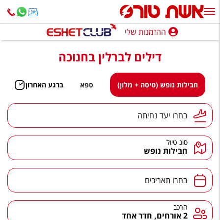
ההזמנות שלי
ההזמנות שלי
דילים לברלין בחנוכה
נופש בארץ
חופשה לפי סגנון
חבילות נופש (טיסה + מלון)
ספא
ברגע האחרון
מלונות באילת
יעד נחיתה
בחרו יעד נחיתה
טיולים מאורגנים
סוג טיול
סגנונות טיול
חבילות נופש
חבילות נופש
תאריכים
בחרו תאריכים
הרגע האחרון
חבילות בריאות וספא
הרכב
הרכב
2 אורחים, חדר אחד