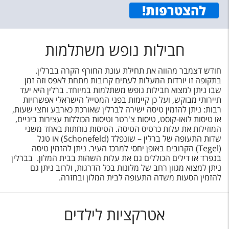
להצטרפות
!
חבילות נופש משתלמות
חודש דצמבר מהווה את תחילת עונת החורף הקרה בברלין.
בתקופה זו יורדות המעלות לעתים קרובות מתחת לאפס וזה זמן
שבו ניתן למצוא חבילות נופש משתלמות במיוחד. ברלין היא יעד
תיירותי מבוקש, ועל כן קיימות בפני המטייל הישראלי אפשרויות
רבות: ניתן להזמין טיסה ישירה לברלין שאורכת כארבע וחצי שעות,
או טיסות לואו-קוסט, טיסות צ'רטר וטיסות הכוללות עצירות ביניים,
המוזילות את עלות כרטיס הטיסה. הטיסות נוחתות באחד משני
שדות התעופה של ברלין – שונפלד (Schonefeld) או טגל
(Tegel) הקרובים באופן יחסי למרכז העיר. ניתן להזמין טיסה
בנפרד או דילים הכוללים גם את עלות השהות בבית המלון. בברלין
ניתן למצוא מגוון רחב של מלונות בכל הדרגות, ולרוב ניתן גם
להזמין הסעות משדה התעופה לבית המלון ובחזרה.
אטרקציות לילדים