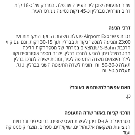
טיסות לחו"ל
שדה התעופה שוכן ליד העיירה שונפלד, במרחק של כ-18 ק"מ
דרום מזרחית מברלין וכ-45 דקות נסיעה ממרכז העיר.
מלונות בחו"ל
Русский
דרכי הגעה
רכבת Airport Express פועלת משעות הבוקר המקדמות ועד
קרוז
23:00 ומגיעה למספר נקודות בברלין תוך 30-15 דקות, וגם עם קווי
הרכבת S-Bahn
שנמצאים במרחק של מספר דקות הליכה
מגזין אשת
מהטרמינל ניתן להגיע למרכז ברלין. ישנם מספר אוטובוסים וקווי
לילה היוצאים משדה התעופה לעיר, ומונית ישירה למרכז ברלין
תעלה כ-50-30 יורו. מונית לשדה התעופה השני בברלין,
טגל,
שירות לקוחות
תעלה כ-50 יורו.
טופס צור קשר
האם אפשר להשתמש באובר?
תקנון
כן.
נגישות
מרכזי קניות באזור שדה התעופה
עקבו אחרינו
בטרמינלים A ו-D ניתן לעשות מעט שופינג בדיוטי פרי ובחנויות
המציעות משקאות אלכוהוליים, שוקולדים, ספרים, מוצרי קוסמטיקה
ועוד.