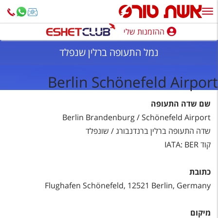
ההזמנות שלי
ההזמנות שלי
נמל התעופה ברלין שנפלד
נופש בארץ
Berlin Schönefeld Airport
חופשה לפי סגנון
שם שדה התעופה
מלונות באילת
Berlin Brandenburg / Schönefeld Airport
טיולים מאורגנים
שדה התעופה ברלין ברנדנבורג / שונפלד
קוד IATA: BER‏
סגנונות טיול
חבילות נופש
כתובת
הרגע האחרון
Flughafen Schönefeld, 12521 Berlin, Germany
חבילות בריאות וספא
מיקום