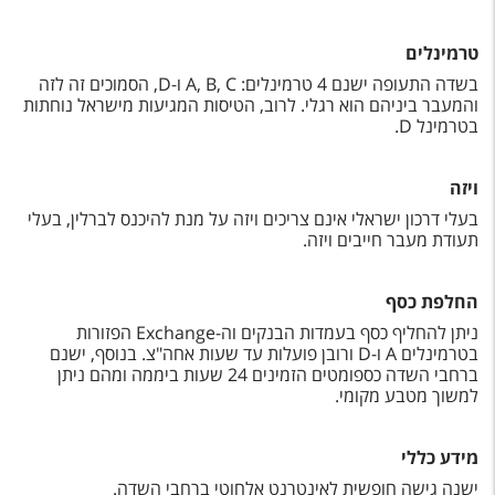
טרמינלים
בשדה התעופה ישנם 4 טרמינלים: A, B, C ו-D, הסמוכים זה לזה
והמעבר ביניהם הוא רגלי. לרוב, הטיסות המגיעות מישראל נוחתות
בטרמינל D.
ויזה
בעלי דרכון ישראלי אינם צריכים ויזה על מנת להיכנס לברלין, בעלי
תעודת מעבר חייבים ויזה.
החלפת כסף
ניתן להחליף כסף בעמדות הבנקים וה-Exchange הפזורות
בטרמינלים A ו-D
ורובן פועלות עד שעות אחה"צ. בנוסף, ישנם
ברחבי השדה כספומטים הזמינים 24 שעות ביממה ומהם ניתן
למשוך מטבע מקומי.
מידע כללי
ישנה גישה חופשית לאינטרנט אלחוטי ברחבי השדה.