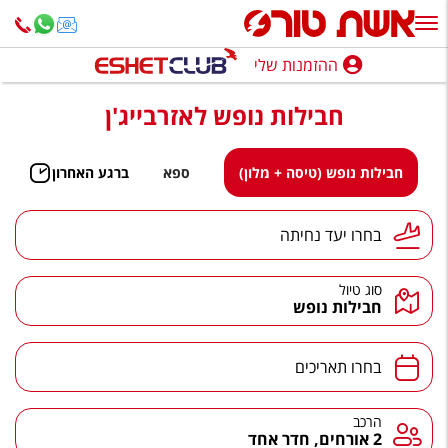
ההזמנות שלי
ההזמנות שלי
חבילות נופש לאזרבייג'ן
נופש בארץ
חופשה לפי סגנון
חבילות נופש (טיסה + מלון)
ספא
ברגע האחרון
מלונות באילת
יעד נחיתה
בחרו יעד נחיתה
טיולים מאורגנים
סוג טיול
סגנונות טיול
חבילות נופש
חבילות נופש
תאריכים
בחרו תאריכים
הרגע האחרון
חבילות בריאות וספא
הרכב
הרכב
2 אורחים, חדר אחד