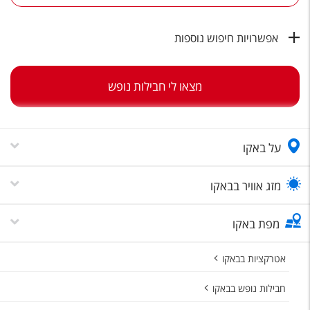
טיסות לחו"ל
מלונות בחו"ל
אפשרויות חיפוש נוספות
Русский
מצאו לי חבילות נופש
קרוז
מגזין אשת
על באקו
שירות לקוחות
טופס צור קשר
מזג אוויר בבאקו
תקנון
מפת באקו
נגישות
אטרקציות בבאקו
עקבו אחרינו
חבילות נופש בבאקו