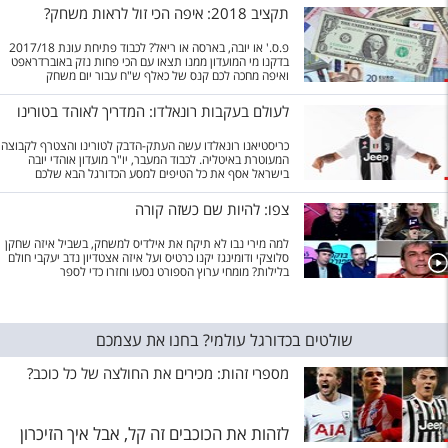
תקציב 2018: איפה הכי זול לראות משחק?
פ.ס.' או יובה, בארסה או ריאל? לכבוד פתיחת עונת 2017/18
בדקנו מי המועדון ממנו תצאו עם הכי פחות נזק באוברדראפט
ואיפה מחכה לכם קנס של כאלף ש"ח עבור יום משחק
לעולם בעקבות רונאלדו: המדריך לאוהד בטורינו
כריסטיאנו רונאלדו עשה העתק-הדבק לטורינו והצטרף לקבוצה
המעוטרת באיטליה. לכבוד המעבר, יו"ר מועדון אוהדי יובה
בישראל אסף את כל הטיפים למסע הכדורגל הבא שלכם
צפו: להיות שם כשזה קורה
למה מירי נבו לא תיקח את אילדיס למשחק, בשביל איזה שחקן
סלוצקי ודומינגז יקנו כרטיס ועל איזה אצטדיון נדב יעקבי חולם
בלילות? מומחי ערוץ הספורט נסעו וחזרו כדי לספר
שולטים בכדורגל עולמי? בחנו את עצמכם
מספרי זהות: מכירים את החולצה של כל כוכב?
לזהות את הכוכבים זה קל, אבל איך הזיכרון