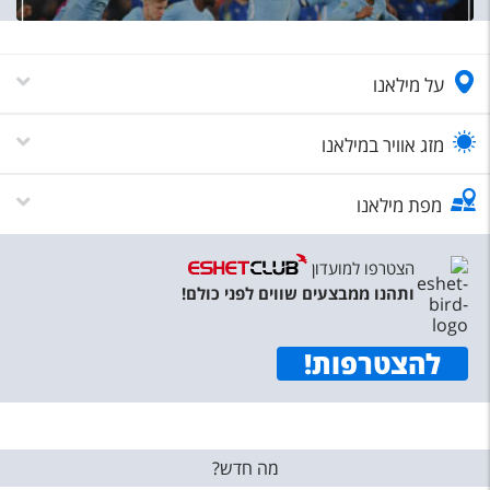
טיסות לחו"ל
מלונות בחו"ל
על מילאנו
Русский
קרוז
מזג אוויר במילאנו
מגזין אשת
מפת מילאנו
שירות לקוחות
הצטרפו למועדון
טופס צור קשר
ותהנו ממבצעים שווים לפני כולם!
תקנון
להצטרפות
!
נגישות
עקבו אחרינו
מה חדש?