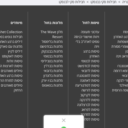
ריה
>
חבילות סקי בבנסקו
>
חבילות סקי לבנסקו
טיסות לחול
מלונות בחול
מיוחדים
פסח
עדכוני תעופה
מלון The Wave
het Collection
גע האחרון
ויזות ואישורי כניסה
Resort
חבילות נופש בפ
משפחות
טסים לארה"ב בלי
מלונות בלימסול
דילים ברגע האחרו
שומרי מסורת
ויזה
מלונות בבודפשט
מלונות עם פארק 
ן
טיסות ברגע
מלונות בבנגקוק
דילים לקיץ
ראג וינה
האחרון
מלונות בבטומי
טיסות לאוקוסט
טיסות לבטומי
מלונות בטביליסי
טיסות זולות
ונטנגרו
טיסות לבודפשט
מלונות בברלין
טיסות לארצות ה
ומא דרומה
טיסות לדובאי
מלונות בדובאי
טיולים מאורגנים 
ובאי
טיסות למונטנגרו
מלונות בלונדון
טיסות ברגע האחר
רי לנקה
טיסות לאתונה
מלונות בניו יורק
טיסות למזרח הרח
תאילנד
טיסות לפודגוריצה
מלונות בפאפוס
טיולים מאורגנים 
שפה הרוסית
טיסות לורשה
הרחוק
טיסות לקרקוב
טיסות ללרנקה
טיסות לברצלונה
טיסות לפראג
טיסות למדריד
טיסות לסלוניקי