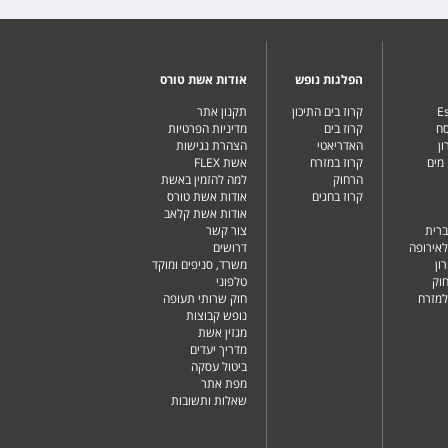
הפלגות נופש
אודות אשת טורס
Es
קרוז בים התיכון
תקנון אתר
סח
קרוז בים
מדיניות הפרטיות
ן
האדריאטי
הצהרת נגישות
מים
קרוז במזרח
אשת FLEX
הרחוק
למה להזמין באשת
קרוז בחגים
אודות אשת טורס
אודות אשת קלאב
ברית
צור קשר
לאירופה
דרושים
ון
משרד, סניפים ומוקד
וק
טלפוני
למזרח
חוק שרותי תעופה
נופש קבוצות
מגזין אשת
מדריך יעדים
ביטול עסקה
מפת אתר
שאלות ותשובות