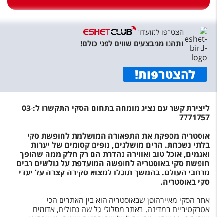
טיסות לחו"ל
מלונות בחו"ל
הצטרפו למועדון
Русский
ותהנו ממבצעים שווים לפני כולם!
קרוז
להצטרפות
!
מגזין אשת
ליצירת קשר עם נציג מומחה בתחום הסקי התקשרו ל:03-
שירות לקוחות
7771757
טופס צור קשר
אוסטריה מספקת את התפאורה המושלמת לחופשת סקי
בלתי נשכחת. הרים מושלגים, נופים קסומים של יערות
תקנון
ואגמים, אוכל טוב ואווירה נהדרת הם רק חלק ממה שהופך
חופשת סקי באוסטריה לחופשה המועדפת על גולשים רבים
נגישות
מרחבי העולם. בהמשך תוכלו למצוא סקירה קצרה על יעדי
סקי באוסטריה.
עקבו אחרינו
אתר הסקי מאיירהופן שבאוסטריה הוא בין האתרים הכי
אטרקטיביים במדינה. באתר מסלולי גלישה כחולים, אדומים