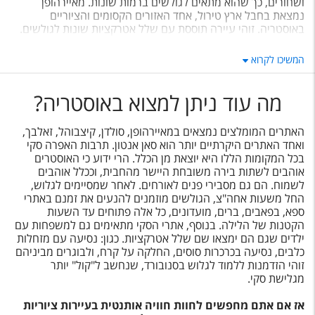
ושחורים, כך שהוא מתאים לגולשים ברמות שונות. מאיירהופן
נמצאת בחבל ארץ טירול, אחד האזורים הקסומים והציוריים
באוסטריה. זוהי עיירה תוססת עם שלל אטרקציות שונות לגולשים.
גם סולדן הוא אחד מאתרי הסקי הפופולאריים באוסטריה. בסולדן
המשיכו לקרוא
מרחב של 151 ק"מ מסלולים לגולשים ברמות שונות, יש בו 33
מעליות מתקדמות. בנוסף, באתר סנואופארק מתקדם לגולשים
בסנובורד. סולדן גם אידיאלי לילדים. יש בו מתחם החלקה על
מה עוד ניתן למצוא באוסטריה?
הקרח, כרכרות סוסים, מזחלות שלג ופארק מים. בנוסף, בימי רביעי
ניתנת ההזדמנות לגלוש בלילה, שכן המסלולים הם מוארים וזוהי
האתרים המומלצים נמצאים במאיירהופן, סולדן, קיצבוהל, זאלבך,
חוויה בפני עצמה.
ואחד האתרים היקרתיים יותר הוא סאן אנטון. תרבות האפרה סקי
בכל המקומות הללו היא יוצאת מן הכלל. הרי ידוע כי האוסטרים
אוהבים לשתות בירה משובחת היישר מהחבית, וככלל אוהבים
לשמוח. הם גם מסבירי פנים לאורחים. לאחר שמסיימים לגלוש,
החל משעות אחה"צ, הגולשים מוזמנים להנעים את זמנם באתרי
ספא, בפאבים, ברים, מועדונים, כל אלה פתוחים עד השעות
הקטנות של הלילה. בנוסף, אתרי הסקי מתאימים גם למשפחות עם
ילדים שגם הם ימצאו שם שלל אטרקציות. כגון: נסיעה עם מזחלות
כלבים, נסיעה בכרכרות סוסים, החלקה על קרח, ולבוגרים מביניהם
זוהי הזדמנות ללמוד לגלוש בסנובורד, שנחשב ל"קול" יותר
מגלישת סקי.
אז אם אתם מחפשים לחוות חוויה אותנטית בעיירות ציוריות