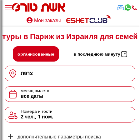
Мои заказы
Мои заказы
туры в Париж из Израиля для семей
נופש בארץ
חופשה לפי סגנון
организованные
в последнюю минуту
מלונות באילת
צרפת
טיולים מאורגנים
месяц вылета
סגנונות טיול
все даты
חבילות נופש
Номера и гости
2 чел., 1 ном.
הרגע האחרון
חבילות בריאות וספא
дополнительные параметры поиска