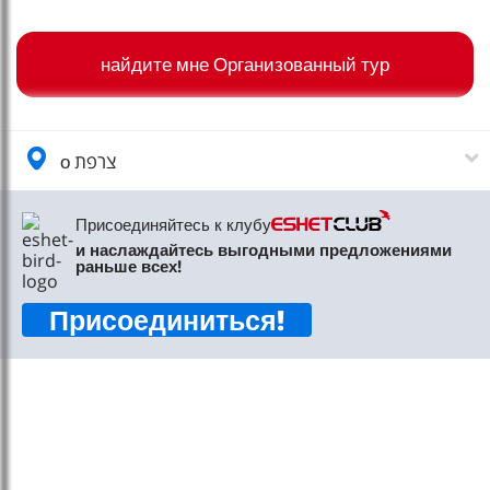
טיסות לחו"ל
מלונות בחו"ל
найдите мне Организованный тур
Русский
קרוז
о צרפת
מגזין אשת
Присоединяйтесь к клубу
Служба поддержки
и наслаждайтесь выгодными предложениями
раньше всех!
форма Свяжитесь с нами
Присоединиться
!
условия
доступность
Следите за нами