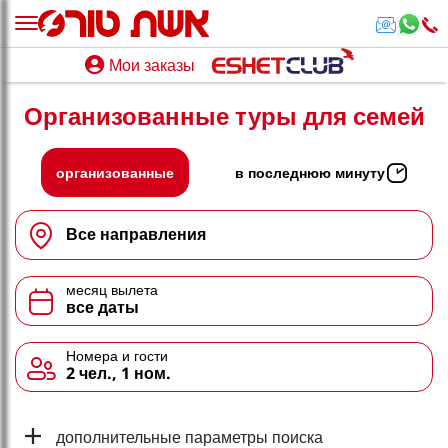
Мои заказы
Мои заказы
Организованные туры для семей
נופש בארץ
חופשה לפי סגנון
организованные
в последнюю минуту
מלונות באילת
Все направления
טיולים מאורגנים
месяц вылета
סגנונות טיול
все даты
חבילות נופש
Номера и гости
2 чел., 1 ном.
הרגע האחרון
חבילות בריאות וספא
дополнительные параметры поиска