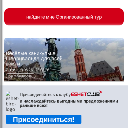
טיסות לחו"ל
מלונות בחו"ל
найдите мне Организованный тур
Русский
קרוז
מגזין אשת
Весёлые каникулы в
Шварцвальде для всей
семьи
שירות לקוחות
19.08.26 - 25.08.26
ימים
7
טופס צור קשר
Тур гарантирован
תקנון
Присоединяйтесь к клубу
נגישות
и наслаждайтесь выгодными предложениями
раньше всех!
Следите за нами
Присоединиться
!