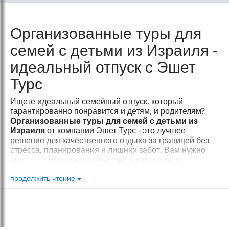
Организованные туры для
семей с детьми из Израиля -
идеальный отпуск с Эшет
Турс
Ищете идеальный семейный отпуск, который
гарантированно понравится и детям, и родителям?
Организованные туры для семей с детьми из
Израиля
от компании Эшет Турс - это лучшее
решение для качественного отдыха за границей без
стресса, планирования и лишних забот. Вам нужно
просто собрать чемоданы, сесть в самолет и
наслаждаться драгоценным временем со своей
семьей в самых популярных уголках планеты.
продолжить чтение
Наши семейные программы продуманы до
мельчайших деталей и включают абсолютно всё:
авиаперелеты, проверенные семейные отели,
питание, логистику, входные билеты на лучшие