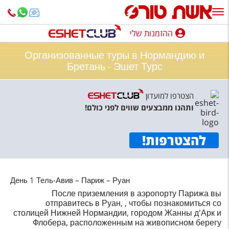
ההזמנות שלי
ההזמנות שלי
Организованные туры в Нормандию и
נופש בארץ
Бретань - Эшет Турс
חופשה לפי סגנון
הצטרפו למועדון
ותהנו ממבצעים שווים לפני כולם!
מלונות באילת
טיולים מאורגנים
להצטרפות
!
סגנונות טיול
חבילות נופש
День 1 Тель-Авив – Париж – Руан
הרגע האחרון
После приземления в аэропорту Парижа вы
отправитесь в Руан, , чтобы познакомиться со
столицей Нижней Нормандии, городом Жанны д'Арк и
חבילות בריאות וספא
Флобера, расположенным на живописном берегу