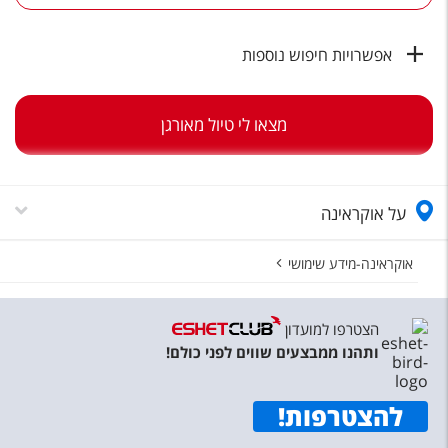
טיסות לחו"ל
מלונות בחו"ל
אפשרויות חיפוש נוספות
Русский
מצאו לי טיול מאורגן
קרוז
מגזין אשת
על אוקראינה
שירות לקוחות
טופס צור קשר
אוקראינה-מידע שימושי
תקנון
הצטרפו למועדון
נגישות
ותהנו ממבצעים שווים לפני כולם!
עקבו אחרינו
להצטרפות
!