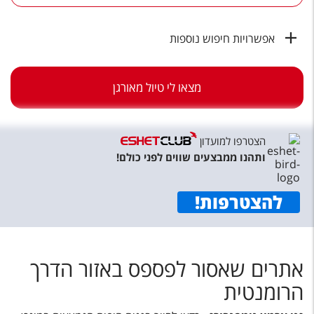
טיסות לחו"ל
מלונות בחו"ל
אפשרויות חיפוש נוספות
Русский
מצאו לי טיול מאורגן
קרוז
מגזין אשת
הצטרפו למועדון
שירות לקוחות
ותהנו ממבצעים שווים לפני כולם!
טופס צור קשר
להצטרפות
!
תקנון
נגישות
אתרים שאסור לפספס באזור הדרך
עקבו אחרינו
הרומנטית