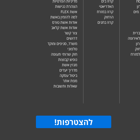
סח
קרוז בים
מדיניות הפרטיות
ן
האדריאטי
הצהרת נגישות
מים
קרוז במזרח
אשת FLEX
הרחוק
למה להזמין באשת
קרוז בחגים
אודות אשת טורס
אודות אשת קלאב
ברית
צור קשר
לאירופה
דרושים
ון
משרד, סניפים ומוקד
וק
טלפוני
למזרח
חוק שרותי תעופה
נופש קבוצות
מגזין אשת
מדריך יעדים
ביטול עסקה
מפת אתר
שאלות ותשובות
להצטרפות
!