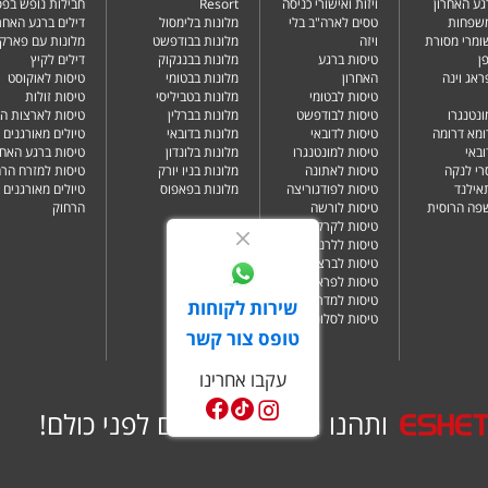
גע האחרון
ויזות ואישורי כניסה
Resort
חבילות נופש בפ
משפחות
טסים לארה"ב בלי
מלונות בלימסול
דילים ברגע האחרו
שומרי מסורת
ויזה
מלונות בבודפשט
מלונות עם פארק 
ן
טיסות ברגע
מלונות בבנגקוק
דילים לקיץ
ראג וינה
האחרון
מלונות בבטומי
טיסות לאוקוסט
טיסות לבטומי
מלונות בטביליסי
טיסות זולות
ונטנגרו
טיסות לבודפשט
מלונות בברלין
טיסות לארצות ה
ומא דרומה
טיסות לדובאי
מלונות בדובאי
טיולים מאורגנים 
ובאי
טיסות למונטנגרו
מלונות בלונדון
טיסות ברגע האחר
רי לנקה
טיסות לאתונה
מלונות בניו יורק
טיסות למזרח הרח
תאילנד
טיסות לפודגוריצה
מלונות בפאפוס
טיולים מאורגנים 
שפה הרוסית
טיסות לורשה
הרחוק
טיסות לקרקוב
טיסות ללרנקה
טיסות לברצלונה
טיסות לפראג
טיסות למדריד
שירות לקוחות
טיסות לסלוניקי
טופס צור קשר
עקבו אחרינו
ותהנו ממבצעים שווים לפני כולם!