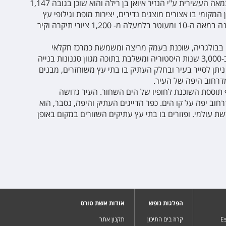
המפורסם נבנה במאה העשירית ע"י הנזיר איואן בן רילה והוא שוכן בגובה 1,147
 המקומי בו אצורים מוצגים נדירים, יצירות מופת וגילופי עץ
עתיקים וכן כנסיית המנזר. המנזר נבנה במאה ה-10 ומעוטר בלמעלה מ- 1,200 ציורי תיקרה וקיר
 בבולגריה, שוכנת בעמק מריצה ומשמשת כמרכז חקלאי
ותעשייתי גדול. העיר אוצרת בתוכה כ-3,000 שנות היסטוריה ומשלבת בתוכה מגוון סגנונות בנייה
ניתן לסייר בעיר ובחלק העתיק בו בתי עץ משוחזרים, מבנים
 תוססת השוכנת לחופיו של הים השחור. העיר גדושה
דרחוב יפה על קו הים. כפר הדייגים העתיק והיפה, נסבר, הוא
שת עולמי. ופזורים בו בתי עץ עתיקים השזורים במקום באופן
הפלגות נופש
אודות אשת טורס
Es
קרוז בים התיכון
תקנון אתר