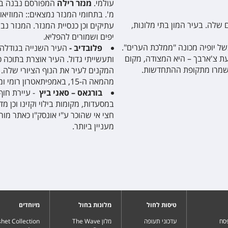
עולמי.
מנזר רילה
מ'. בתחומי המנזר נמצאים:: המוזיאון
שלה. בעיר המון בתי מלונות,
יפים ושמורים להפליא.
ל יופיה מכונה "ממלכת הערים".
פלובדיב -
העיר השנייה בגודלה
עת צ'ארבך – היא המצודה, מקום
שנשמרו מתקופת ההתחדשות.
המקנים לעיר את הנוף הציורי שלה. 
מהמאה ה-15, באמפיתאטרון רומי ומדרחוב היפה של העיר.
בורגאס – סאני ביץ
- עיירת חוף
במסעדות, מקומות בילוי וקזינו וכן מ
חצי אי שהוכר ע"י אונסק"ו כאתר מור
מעניין ביותר.
טיסות לחול
מלונות בחול
מיוחדים
פסח
עדכוני תעופה
מלון The Wave
het Collection