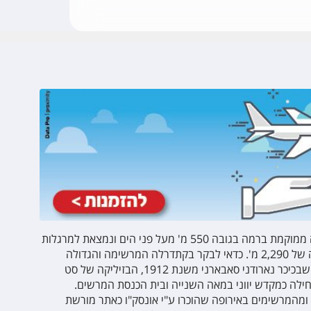
- עיר הבירה של בולגריה ממוקמת ברמה בגובה 550 מ' מעל פני הים ונמצאת למרגלות
הרי ויטושה וליולין המתנשאים לגובה של 2,290 מ'. כדאי לבקר בקתדרלה המרשימה והגדולה
בבולגריה על שם אלכסנדר נייבסקיי שבכיכר נארודני סאבארני משנת 1912, הבזיליקה של סט
תחילה כמקדש יווני במאה השנייה ובית הכנסת המרשים.
ם ומהמרשימים באירופה שהוכרו ע"י אונסק"ו כאתר מורשת