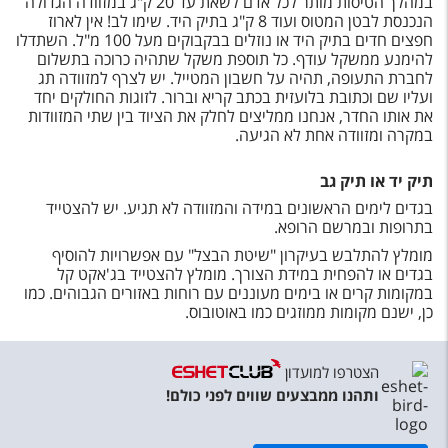
במהלך הטיסות מותר לכל אדם לשאת עד 20 ק"ג במזוודה הגדולה
הנכנסת לבטן המטוס ועוד 8 ק"ג בתיק היד. שימו לב! אין לארוז
חפצים חדים בתיק היד או נוזלים בבקבוקים מעל 100 מ"ל. השתדלו
להימנע ממשקל עודף. כל תוספת משקל שתהיה כרוכה בתשלום
לחברת התעופה, תהיה על חשבון המטייל. יש לצרף למזוודה תג
ועליו שם וכתובת בלועזית בכתב קריא וברור. לזוגות החולקים יחד
את אותו החדר, אנחנו ממליצים לחלק את הציוד בין שתי המזוודות
במקרה ומזוודה אחת לא הגיעה.
תיק יד או תיק גב
בגדים לימים הראשונים במידה והמזוודה לא תגיע. יש להצטייד
בתרופות ובמרשם הרופא.
מומלץ להתלבש בעיקרון "שיטת הבצל" עם אפשרויות להוסיף
בגדים או להפחית במידת הצורך. מומלץ להצטייד בג'אקט קל
במקומות קרים או בימים מעוננים עם רוחות באזורים הגבוהים. כמו
כן, ישנם מקומות ממוזגים כמו באוטובוס.
הצטרפו למועדון
ותהנו ממבצעים שווים לפני כולם!