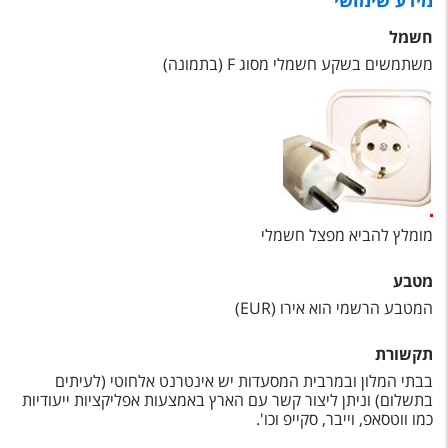
מידע שימושי
טיסות לחו"ל
חשמל
מלונות בחו"ל
משתמשים בשקע חשמלי מסוג
F
(בתמונה)
Русский
קרוז
מגזין אשת
שירות לקוחות
מומלץ להביא מפצל חשמלי
טופס צור קשר
מטבע
תקנון
המטבע הרשמי הוא אירו (
EUR
)
נגישות
תקשורת
בבתי המלון ובמרבית המסעדות יש אינטרנט אלחוטי (לעיתים
עקבו אחרינו
בתשלום) וניתן ליצור קשר עם הארץ באמצעות אפליקציות ייעודיות
כמו ווטסאפ, וייבר, סקייפ וכו'.