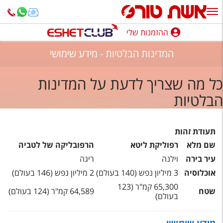
ההזמנות שלי
ההזמנות שלי
המדינות הבלטיות - מידע שימושי
נופש בארץ
כל מה שצריך לדעת על המדינות
חופשה לפי סגנון
הבלטיות
מלונות באילת
טיולים מאורגנים
תעודת זהות
שם מלא
רפוליקת ליטא
הרפובליקה של לטביה
סגנונות טיול
עיר בירה
וילנה
ריגה
חבילות נופש
אוכלוסיה
3 מיליון נפש (140 בעולם)
2 מיליון נפש (146 בעולם)
65,300 קמ"ר (123
הרגע האחרון
שטח
64,589 קמ"ר (124 בעולם)
בעולם)
חבילות בריאות וספא