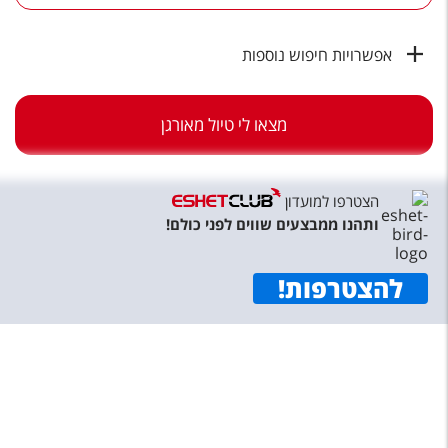
טיסות לחו"ל
מלונות בחו"ל
אפשרויות חיפוש נוספות
Русский
מצאו לי טיול מאורגן
קרוז
מגזין אשת
הצטרפו למועדון
שירות לקוחות
ותהנו ממבצעים שווים לפני כולם!
טופס צור קשר
להצטרפות
!
תקנון
נגישות
עקבו אחרינו