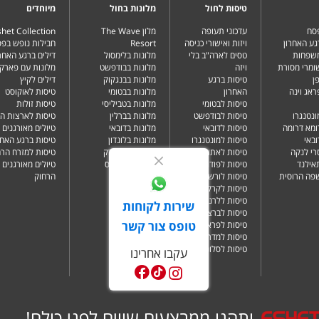
טיסות לחול
מלונות בחול
מיוחדים
פסח
עדכוני תעופה
מלון The Wave
het Collection
גע האחרון
ויזות ואישורי כניסה
Resort
חבילות נופש בפ
משפחות
טסים לארה"ב בלי
מלונות בלימסול
דילים ברגע האחרו
שומרי מסורת
ויזה
מלונות בבודפשט
מלונות עם פארק 
ן
טיסות ברגע
מלונות בבנגקוק
דילים לקיץ
ראג וינה
האחרון
מלונות בבטומי
טיסות לאוקוסט
טיסות לבטומי
מלונות בטביליסי
טיסות זולות
ונטנגרו
טיסות לבודפשט
מלונות בברלין
טיסות לארצות ה
ומא דרומה
טיסות לדובאי
מלונות בדובאי
טיולים מאורגנים 
ובאי
טיסות למונטנגרו
מלונות בלונדון
טיסות ברגע האחר
רי לנקה
טיסות לאתונה
מלונות בניו יורק
טיסות למזרח הרח
תאילנד
טיסות לפודגוריצה
מלונות בפאפוס
טיולים מאורגנים 
שפה הרוסית
טיסות לורשה
הרחוק
טיסות לקרקוב
טיסות ללרנקה
שירות לקוחות
טיסות לברצלונה
טופס צור קשר
טיסות לפראג
טיסות למדריד
טיסות לסלוניקי
עקבו אחרינו
ותהנו ממבצעים שווים לפני כולם!