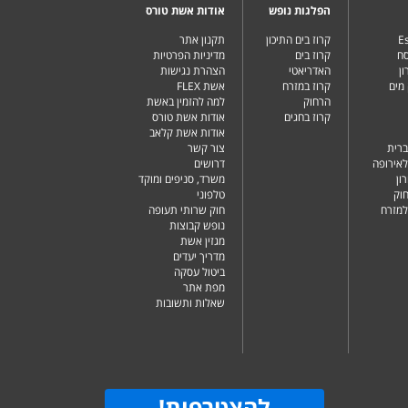
הפלגות נופש
אודות אשת טורס
Es
קרוז בים התיכון
תקנון אתר
סח
קרוז בים
מדיניות הפרטיות
ן
האדריאטי
הצהרת נגישות
מים
קרוז במזרח
אשת FLEX
הרחוק
למה להזמין באשת
קרוז בחגים
אודות אשת טורס
אודות אשת קלאב
ברית
צור קשר
לאירופה
דרושים
ון
משרד, סניפים ומוקד
וק
טלפוני
למזרח
חוק שרותי תעופה
נופש קבוצות
מגזין אשת
מדריך יעדים
ביטול עסקה
מפת אתר
שאלות ותשובות
להצטרפות
!