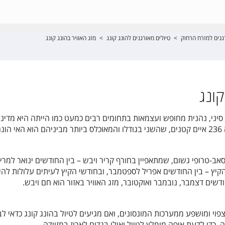
גנים למזרח הרחוק
>
טיולים מאורגנים להונג קונג
>
מזג האוויר בהונג קונג
קונג
סיני, נהנית מחופש ועצמאות בתחומים רבים כמעט כמו הייתה היא מדינ
ג.
אב-טרופי גשום, שמתאפיין בחורף קריר ויבש – בין החודשים ינואר למרץ,
הקיץ – בין החודשים אפריל לספטמבר, ובחודשי הקיץ לעיתים עלולות להי
ודשים דצמבר, נובמבר ואוקטובר, מזג האוויר באזור הוא חם ויבש.
וי ומושפע ממערכות המונסונים, ואם מגיעים לטיול בהונג קונג כדאי לב
 כדי לדעת איפה מומלץ לטייל ואילו בגדים לארוז במזוודה.