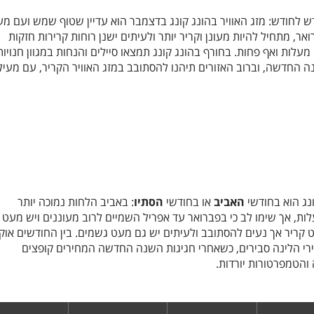
 לחודש: מזג האוויר בהונג קונג בדצמבר הוא עדיין שטוף שמש ועם מ
, מתחיל להיות מעונן וקריר יותר ולעיתים ישנן רוחות קרירות חזקות
וטמפרטורה ממוצעת של 18-13 מעלות ואף פחות. בחורף בהונג קונג תמצאו סיילים והנחות במגוון חנויות
 החדשה, וברוב האזורים תיהנו להסתובב במזג האוויר הקריר, עם מעיל
ונג הוא בחודשי
האביב
או בחודשי
הסתיו
: באביב הלחות נמוכה יותר
פרטורות הן סביב ה-20 מעלות, אך שימו לב כי בפברואר עד אפריל השמיים לרוב מעוננים ויש מע
קריר אך נעים להסתובב ולעיתים יש גם מעט גשמים. בין החודשים אוק
י הלינה סבירים, כשאחרי חגיגות השנה החדשה המחירים קופצים
והטמפרטורות יורדות.