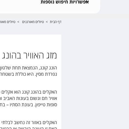
אפשרויות חיפוש נוספות
דף הבית
>
טיולים מאורגנים
>
טיולים מאור
מזג האוויר בהונג 
הונג קונג, הנמצאת תחת שלטון 
נפרדת מסין. היא כוללת בשטחה 236 איים קטנים, שהשני בגודלו והמאוכלס ביותר מביניהם הוא האי הונג קונ
האקלים בהונג קונג הוא אקלים ס
אוויר חם וגשום בעונות האביב ו
סופות טייפון. בעונת הסתיו – בח
האקלים באזור זה נחשב לבלתי צפ
האם זו העונה היבשה או הרטובה,