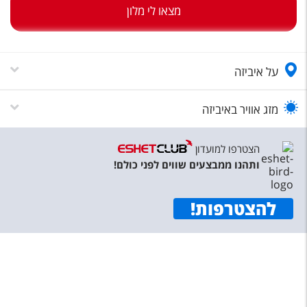
טיסות לחו"ל
מצאו לי מלון
מלונות בחו"ל
Русский
על איביזה
קרוז
מזג אוויר באיביזה
מגזין אשת
הצטרפו למועדון
שירות לקוחות
ותהנו ממבצעים שווים לפני כולם!
טופס צור קשר
להצטרפות
!
תקנון
נגישות
עקבו אחרינו