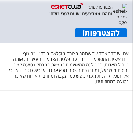
טיסות לחו"ל
הצטרפו למועדון
ותהנו ממבצעים שווים לפני כולם!
מלונות בחו"ל
Русский
להצטרפות
!
קרוז
מגזין אשת
אם יש דבר אחד שהשתמר בצורה מופלאה בירדן – זה נוף
הבראשית המסולע וההררי, עם פלטת הצבעים העשירה, אותה
מוביל האדום. הממלכה ההאשמית נמצאת במרחק נסיעה קצר
שירות לקוחות
יחסית מישראל, ומתברכת בשטח מלא אתגר וארכיאולוגיה. בצד כל
אלו תוכלו ליהנות מערי נופש כמו עקבה ומתרבות אירוח שאינה
טופס צור קשר
נפוצה במחוזותינו.
תקנון
נגישות
עקבו אחרינו