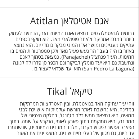
אגם אטיטלאן Atitlan
דרומית לגואטמלה סיטי נמצא האגם המיוחד הזה, הנחשב לעמוק
ביותר במרכז אמריקה ולאתר פופולארי מאד. הוא מוקף בכפרים
עתיקים מעניינים ומושך אליו המוני מבקרים מדי יום. הוא נמצא
באזור בו היה בעבר הר געש פעיל מאד ולכן טמפרטורות המים בו
חמימות. העיר פנחצ'ל (Panajachel), נמצאת בסמוך לאגם
ונחשבת גם היא יעד מומלץ לביקור וגם הכפר סן פדרו לה לגונה
(San Pedro La Laguna) הוא יעד שכדאי לעצור בו.
טיקאל Tikal
זוהי עיר עתיקה מאד בגואטמלה, ובין האטרקציות המרתקות
במדינה. היא נחשבת לאתר מורשת עולמית והיא שייכת לבני
המאיה. היא נמצאת ממש בלב הג'ונגל, בחלקה הצפוני של
המדינה, והיא ממוקמת בתוך פארק לאומי, הנקרא על שמה. בתוך
הפארק אפשר לפגוש מקרוב, מלבד המבנים המיוחדים, שנשתמרו
עד היום, גם מגוון של בעלי חיים שונים, המאפיינים את האזור