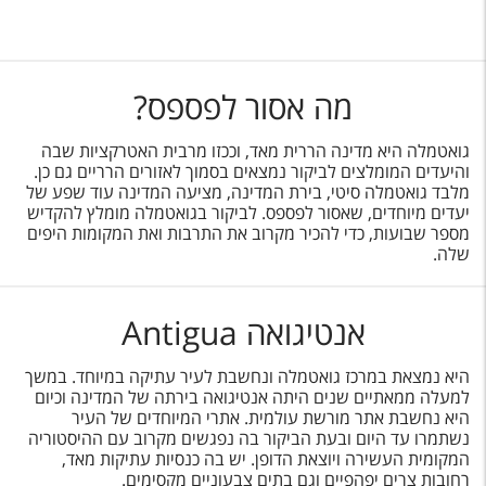
טיסות לחו"ל
מלונות בחו"ל
Русский
מה אסור לפספס?
קרוז
גואטמלה היא מדינה הררית מאד, וככזו מרבית האטרקציות שבה
והיעדים המומלצים לביקור נמצאים בסמוך לאזורים הרריים גם כן.
מגזין אשת
מלבד גואטמלה סיטי, בירת המדינה, מציעה המדינה עוד שפע של
יעדים מיוחדים, שאסור לפספס. לביקור בגואטמלה מומלץ להקדיש
מספר שבועות, כדי להכיר מקרוב את התרבות ואת המקומות היפים
שירות לקוחות
שלה.
טופס צור קשר
אנטיגואה Antigua
תקנון
נגישות
היא נמצאת במרכז גואטמלה ונחשבת לעיר עתיקה במיוחד. במשך
למעלה ממאתיים שנים היתה אנטיגואה בירתה של המדינה וכיום
היא נחשבת אתר מורשת עולמית. אתרי המיוחדים של העיר
עקבו אחרינו
נשתמרו עד היום ובעת הביקור בה נפגשים מקרוב עם ההיסטוריה
המקומית העשירה ויוצאת הדופן. יש בה כנסיות עתיקות מאד,
רחובות צרים יפהפיים וגם בתים צבעוניים מקסימים.