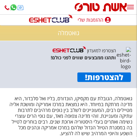
ההזמנות שלי
ההזמנות שלי
גואטמלה
נופש בארץ
הצטרפו למועדון
חופשה לפי סגנון
ותהנו ממבצעים שווים לפני כולם!
מלונות באילת
להצטרפות
!
טיולים מאורגנים
סגנונות טיול
גואטמלה, הגובלת עם מקסיקו, הונדורס, בליז ואל סלבדור, היא
חבילות נופש
מדינה מרתקת במיוחד. היא נמצאת במרכז אמריקה ומושכת אליה
מטיילים רבים, המעוניינים לשלב בין נופים מרהיבים לתרבות
הרגע האחרון
עתיקה ומעניינת. זוהי מדינה צפופה מאד, עם נופי הרים עוצרי
נשימה ואתרים בעלי היסטוריה ארוכת שנים. רבים בוחרים לטייל
חבילות בריאות וספא
בה במסגרת הטיול הגדול שלהם במרכז אמריקה ונהנים מכל
השפע והיופי המרהיב שיש לה להציע.