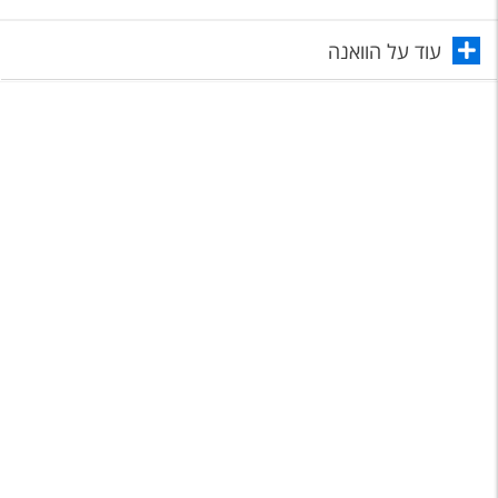
טיסות לחו"ל
עוד על הוואנה
מלונות בחו"ל
Русский
קרוז
מגזין אשת
שירות לקוחות
טופס צור קשר
תקנון
נגישות
עקבו אחרינו