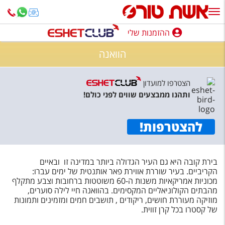
ההזמנות שלי
ההזמנות שלי
הוואנה
נופש בארץ
הצטרפו למועדון
חופשה לפי סגנון
ותהנו ממבצעים שווים לפני כולם!
מלונות באילת
להצטרפות
!
טיולים מאורגנים
סגנונות טיול
בירת קובה היא גם העיר הגדולה ביותר במדינה זו ובאיים
חבילות נופש
הקריביים. בעיר שוררת אווירת פאר אותנטית של ימים עברו:
מכוניות אמריקאיות משנות ה-60 משוטטות ברחובות וצבע מתקלף
הרגע האחרון
מהבתים הקולוניאליים המקסימים. בהוואנה חיי לילה סוערים,
מוזיקה מעוררת חושים, ריקודים , תושבים חמים ומזמינים ותמונות
של קסטרו בכל קרן זווית.
חבילות בריאות וספא