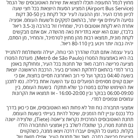
טיסות לחו"ל
מחוץ לנמל התעופה תוכלו למצוא את שירות האוטובוסים של הנמל
(Airport Bus Service) המציע הסעות היוצאות בכל חצי שעה
לכיוון מרכז העיר. זמן ההגעה לעיר יכול לקחת בין 30-50 דקות
מלונות בחו"ל
נסיעה ולעיתים אף יותר, בהתאם לפקקים ולשעות העומס. אפציה
אחרת היא לקחת אוטובוס רגיל, שמחירו זול בהרבה (כ-3.5 ריאל
Русский
בלבד), שגם הוא יוצא בתדירות נאה מהשדה. אם אתם מבקשים
לקחת מונית, תמצאו רבות מהן מחוץ לטרמינל, והמחיר, מן הסתם,
קרוז
יהיה גבוה יותר וינוע בין 80-110 ריאל.
מגזין אשת
בעיר עצמה אתם תגלו שהדרך הכי נוחה, יעילה ומשתלמת להתנייד
בה היא באמצעות המטרו (Metrô de São Paulo). מערכת המטרו
מציעה פרישה רחבה מאד של תחנות בכל העיר, ומחולקת באופן
שירות לקוחות
ברור למדי בהתאם לחלוקת האזורים בעיר. הרכבת הראשונה יוצאת
בשעה 04:40 בבוקר ועל פי רוב האחרונה תסיים בחצות, אם כי
טופס צור קשר
ישנם קווים מסוימים הפועלים גם עד השעה אחת בלילה. נסו לתכנן
את השימוש שלכם במטרו כך שלא תתקלו בשעות העומס, בין
06:00-09:00 בבוקר ובין 16:00-20:00 - אז תמצאו את הקרונות
תקנון
עמוסים וצפופים למדי.
נגישות
אמצעי תחבורה נוח וזול לא פחות הוא האוטובוסים, אם כי כאן בדרך
כלל נכנס עניין לוח הזמנים, שיכול להיות בעייתי בשעות העומס.
תחנת האוטובוסים המרכזית נקראת צ'יאטה (Tiete), שלצידה ישנה
עקבו אחרינו
גם תחנת מטרו, כך שתוכלו לשלב בין אמצעי התחבורה הללו
בקלות. כמעט כל הקווים יעברו דרכה ויצאו ממנה, כשהקווים
מציעים פרישה רחבה מאד של תחנות העיר, אפילו מזאת של