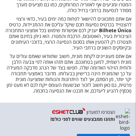
המטרו ומגיעים אף לאזוריה המרוחקים, כמו גם מציעים מערך
מסודר לנסיעות ברחבי ברזיל כולה.
אם אתם מתכוונים להישאר לפחות כמה ימים בעיר, כדאי ורצוי
להצטייד בכרטיס נסיעות חכם שיקל עליכם את ההתניידות. כרטיס
Bilhete Único
יעניק לכם אפשרות שימוש בכל אמצעי התחבורה
הציבורית בעיר, האוטובוס, הרכבת והמטרו. הוא ניתן בחינם ואתם
תצטרכו רק להטעין אותו בסכום הנסיעה הרצוי, בדוכני העיתונים
ובקיוסקים השונים ברחבי העיר.
אם אתם מעוניינים לקחת מונית, חשוב שתוודאו שאתם עולים על
מונית רשמית, למען בטחונכם. אתם תזהו אותה לפי צבעה הלבן
ולוחית הזיהוי האדומה שלה. חפשו בצד של הנהג מדבקה המעידה
על כך שהמונית הינה ברישיון בבעלותו. מדובר באמצעי תחבורה
יקר יותר, מן הסתם, אך לצד היתרונות והנוחות שמציעה מונית
פרטית, גם כאן חשוב לזכור שבשעות העומס ייקח לכם לא מעט זמן
(וכסף) להגיע ליעדכם, אז תכננו את הנסיעה בחכמה.
הצטרפו למועדון
ותהנו ממבצעים שווים לפני כולם!