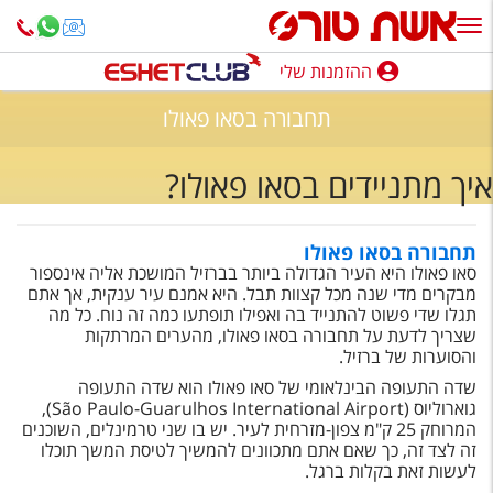
ההזמנות שלי
ההזמנות שלי
תחבורה בסאו פאולו
נופש בארץ
איך מתניידים בסאו פאולו?
חופשה לפי סגנון
מלונות באילת
תחבורה בסאו פאולו
סאו פאולו היא העיר הגדולה ביותר בברזיל המושכת אליה אינספור
טיולים מאורגנים
מבקרים מדי שנה מכל קצוות תבל. היא אמנם עיר ענקית, אך אתם
תגלו שדי פשוט להתנייד בה ואפילו תופתעו כמה זה נוח. כל מה
סגנונות טיול
שצריך לדעת על תחבורה בסאו פאולו, מהערים המרתקות
והסוערות של ברזיל.
חבילות נופש
שדה התעופה הבינלאומי של סאו פאולו הוא שדה התעופה
גוארוליוס (São Paulo-Guarulhos International Airport),
הרגע האחרון
המרוחק 25 ק"מ צפון-מזרחית לעיר. יש בו שני טרמינלים, השוכנים
זה לצד זה, כך שאם אתם מתכוונים להמשיך לטיסת המשך תוכלו
חבילות בריאות וספא
לעשות זאת בקלות ברגל.