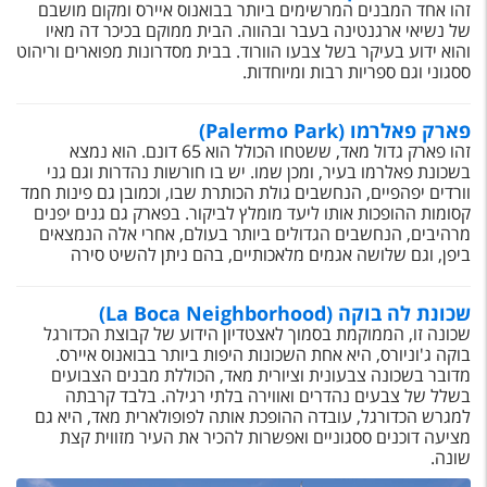
זהו אחד המבנים המרשימים ביותר בבואנוס איירס ומקום מושבם
של נשיאי ארגנטינה בעבר ובהווה. הבית ממוקם בכיכר דה מאיו
והוא ידוע בעיקר בשל צבעו הוורוד. בבית מסדרונות מפוארים וריהוט
ססגוני וגם ספריות רבות ומיוחדות.
פארק פאלרמו (Palermo Park)
זהו פארק גדול מאד, ששטחו הכולל הוא 65 דונם. הוא נמצא
בשכונת פאלרמו בעיר, ומכן שמו. יש בו חורשות נהדרות וגם גני
וורדים יפהפיים, הנחשבים גולת הכותרת שבו, וכמובן גם פינות חמד
קסומות ההופכות אותו ליעד מומלץ לביקור. בפארק גם גנים יפנים
מרהיבים, הנחשבים הגדולים ביותר בעולם, אחרי אלה הנמצאים
ביפן, וגם שלושה אגמים מלאכותיים, בהם ניתן להשיט סירה
שכונת לה בוקה (La Boca Neighborhood)
שכונה זו, הממוקמת בסמוך לאצטדיון הידוע של קבוצת הכדורגל
בוקה ג'וניורס, היא אחת השכונות היפות ביותר בבואנוס איירס.
מדובר בשכונה צבעונית וציורית מאד, הכוללת מבנים הצבועים
בשלל של צבעים נהדרים ואווירה בלתי רגילה. בלבד קרבתה
למגרש הכדורגל, עובדה ההופכת אותה לפופולארית מאד, היא גם
מציעה דוכנים ססגוניים ואפשרות להכיר את העיר מזווית קצת
שונה.