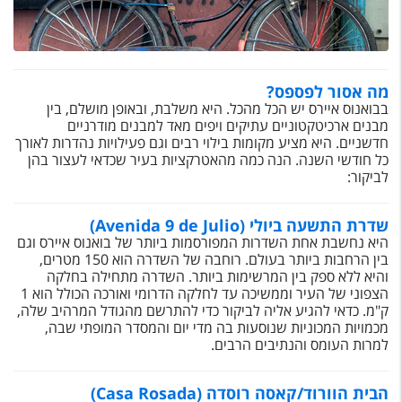
טיסות לחו"ל
מלונות בחו"ל
Русский
מה אסור לפספס?
בבואנוס איירס יש הכל מהכל. היא משלבת, ובאופן מושלם, בין
קרוז
מבנים ארכיטקטוניים עתיקים ויפים מאד למבנים מודרניים
חדשניים. היא מציע מקומות בילוי רבים וגם פעילויות נהדרות לאורך
מגזין אשת
כל חודשי השנה. הנה כמה מהאטרקציות בעיר שכדאי לעצור בהן
לביקור:
שירות לקוחות
שדרת התשעה ביולי (Avenida 9 de Julio)
טופס צור קשר
היא נחשבת אחת השדרות המפורסמות ביותר של בואנוס איירס וגם
בין הרחבות ביותר בעולם. רוחבה של השדרה הוא 150 מטרים,
תקנון
והיא ללא ספק בין המרשימות ביותר. השדרה מתחילה בחלקה
הצפוני של העיר וממשיכה עד לחלקה הדרומי ואורכה הכולל הוא 1
נגישות
ק"מ. כדאי להגיע אליה לביקור כדי להתרשם מהגודל המרהיב שלה,
מכמויות המכוניות שנוסעות בה מדי יום והמסדר המופתי שבה,
למרות העומס והנתיבים הרבים.
עקבו אחרינו
הבית הוורוד/קאסה רוסדה (Casa Rosada)