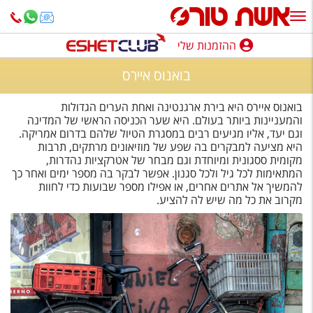
ההזמנות שלי
ההזמנות שלי
בואנוס איירס
נופש בארץ
בואנוס איירס היא בירת ארגנטינה ואחת הערים הגדולות
חופשה לפי סגנון
והמעניינות ביותר בעולם. היא שער הכניסה הראשי של המדינה
וגם יעד, אליו מגיעים רבים במסגרת הטיול שלהם בדרום אמריקה.
היא מציעה למבקרים בה שפע של מוזיאונים מרתקים, תרבות
מלונות באילת
מקומית ססגונית ומיוחדת וגם מבחר של אטרקציות נהדרות,
המתאימות לכל גיל ולכל סגנון. אפשר לבקר בה מספר ימים ואחר כך
טיולים מאורגנים
להמשיך אל אתרים אחרים, או אפילו מספר שבועות כדי לחוות
מקרוב את כל מה שיש לה להציע.
סגנונות טיול
חבילות נופש
הרגע האחרון
חבילות בריאות וספא