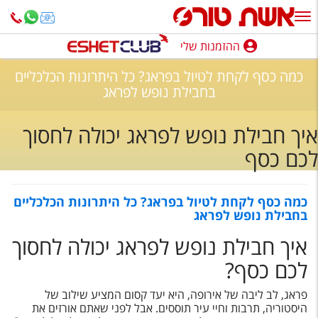
ההזמנות שלי
ההזמנות שלי
כמה כסף לקחת לטיול בפראג? כל היתרונות הכלכליים
נופש בארץ
בחבילת נופש לפראג
חופשה לפי סגנון
איך חבילת נופש לפראג יכולה לחסוך
לכם כסף
מלונות באילת
טיולים מאורגנים
כמה כסף לקחת לטיול בפראג? כל היתרונות הכלכליים
סגנונות טיול
בחבילת נופש לפראג
חבילות נופש
איך חבילת נופש לפראג יכולה לחסוך
לכם כסף
?
הרגע האחרון
פראג, לב ליבה של אירופה, היא יעד קסום המציע שילוב של
חבילות בריאות וספא
היסטוריה, תרבות וחיי עיר תוססים. אבל לפני שאתם אורזים את