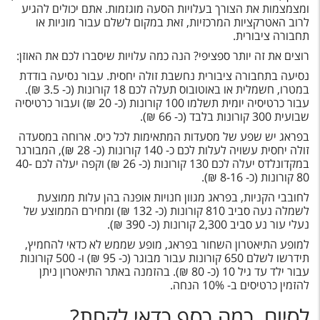
ומצמצמות את הצורך בעלויות הסעה מוגזמות. אתם יכולים להגיע
לרוב האטרקציות המרכזיות, זאת במקום לשלם עבור מוניות או
תחבורה ציבורית.
רוצים את זה יותר ספציפי? הנה כמה עלויות שיסברו לכם את האוזן:
נסיעה בתחבורה ציבורית נחשבת זולה יחסית. עבור נסיעה בודדת
במטרו, חשמלית או באוטובוס תעלה לכם 18 קורונות (כ- 3.5 ₪).
עבור כרטיסיה יומית תשלמו 100 קורונות (כ- 20 ₪) ועבור כרטיסיה
שבועית 300 קורונות בלבד (כ- 66 ₪).
בפראג יש שפע של מסעדות המתאימות לכל כיס. ארוחה במסעדה
זולה יחסית עשויה לעלות לכם כ- 140 קורונות (כ- 28 ₪), המבורגר
במקדונלדס יעלה לכם 130 קורונות (כ- 26 ₪) וקפה יעלה לכם 40-
80 קורונות (כ- 8-16 ₪).
לחובבי הקניות, בפראג מגוון חנויות אופנה בהן עלות ממוצעת
לשמלה נעה סביב 810 קורונות (כ- 132 ₪) ומחירם הממוצע של
נעלי עור נע סביב 2,300 קורונות (כ- 390 ₪).
למופע התיאטרון השחור בפראג, מופע שממש לא כדאי להחמיץ,
תידרשו לשלם 650 קורונות עבור מבוגר (כ- 95 ₪) ו- 500 קורונות
עבור ילד עד גיל 10 (כ- 80 ₪). בהזמנה באתר התיאטרון ניתן
להזמין כרטיסים ב- 10% הנחה.
לסיום, כמה כסף כדאי לקחת?