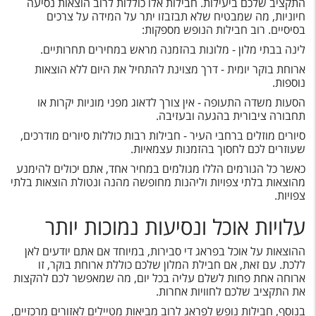
התקציב שלכם ביעילות. חבילות אלו כוללות לרוב הוצאות נסיעה
חיוניות, מה שמבטיח שלא תבזבזו יתר על המידה על צרכים
בסיסיים. רוב חבילות הנופש מספקות:
לינה בבתי מלון - מלונות בהזמנה מראש במחירים תחרותיים.
ארוחת בוקר יומית - דרך מצוינת להתחיל את היום ללא הוצאות
נוספות.
הסעות משדה התעופה - אין צורך לדאוג מפני מוניות יקרות או
תחבורה ציבורית בהגעה ובעזיבה.
סיורים מוזלים ברחבי העיר - חבילות רבות כוללות סיורים מודרכים,
שעוזרים לכם לחסוך בהזמנות עצמאיות.
כאשר כל הגורמים הללו מגולמים במחיר אחד, אתם יכולים להימנע
מהוצאות בלתי צפויות וליהנות מחופשה מהנה ונטולת הוצאות בלתי
צפויות.
עלויות אוכל ונסיעות נמוכות יותר
ההוצאות על אוכל בפראג די סבירות, במיוחד אם אתם יודעים לאן
ללכת. עם זאת, אם חבילת המלון שלכם כוללת ארוחת בוקר, זו
ארוחה אחת פחות לשלם עליה בכל יום, מה שמאפשר לכם להקצות
את התקציב שלכם לחוויות אחרות.
בנוסף, חבילות נופש לפראג לרוב מביאות מטיילים לאזורים מרכזיים,