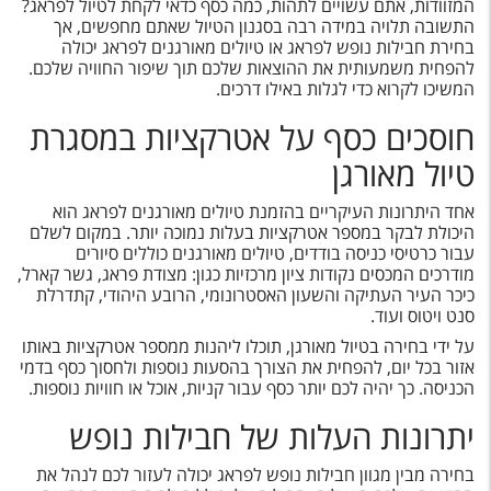
המזוודות, אתם עשויים לתהות, כמה כסף כדאי לקחת לטיול לפראג?
טיסות לחו"ל
התשובה תלויה במידה רבה בסגנון הטיול שאתם מחפשים, אך
בחירת חבילות נופש לפראג או טיולים מאורגנים לפראג יכולה
מלונות בחו"ל
להפחית משמעותית את ההוצאות שלכם תוך שיפור החוויה שלכם.
המשיכו לקרוא כדי לגלות באילו דרכים.
Русский
חוסכים כסף על אטרקציות במסגרת
קרוז
טיול מאורגן
מגזין אשת
אחד היתרונות העיקריים בהזמנת טיולים מאורגנים לפראג הוא
היכולת לבקר במספר אטרקציות בעלות נמוכה יותר. במקום לשלם
שירות לקוחות
עבור כרטיסי כניסה בודדים, טיולים מאורגנים כוללים סיורים
מודרכים המכסים נקודות ציון מרכזיות כגון: מצודת פראג, גשר קארל,
טופס צור קשר
כיכר העיר העתיקה והשעון האסטרונומי, הרובע היהודי, קתדרלת
סנט ויטוס ועוד.
תקנון
על ידי בחירה בטיול מאורגן, תוכלו ליהנות ממספר אטרקציות באותו
אזור בכל יום, להפחית את הצורך בהסעות נוספות ולחסוך כסף בדמי
נגישות
הכניסה. כך יהיה לכם יותר כסף עבור קניות, אוכל או חוויות נוספות.
יתרונות העלות של חבילות נופש
עקבו אחרינו
בחירה מבין מגוון חבילות נופש לפראג יכולה לעזור לכם לנהל את